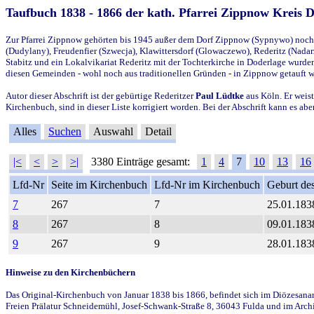
Taufbuch 1838 - 1866 der kath. Pfarrei Zippnow Kreis 
Zur Pfarrei Zippnow gehörten bis 1945 außer dem Dorf Zippnow (Sypnywo) noch d
(Dudylany), Freudenfier (Szwecja), Klawittersdorf (Glowaczewo), Rederitz (Nadarz
Stabitz und ein Lokalvikariat Rederitz mit der Tochterkirche in Doderlage wurd
diesen Gemeinden - wohl noch aus traditionellen Gründen - in Zippnow getauft 
Autor dieser Abschrift ist der gebürtige Rederitzer
Paul Lüdtke
aus Köln. Er weist
Kirchenbuch, sind in dieser Liste korrigiert worden. Bei der Abschrift kann es 
Alles
Suchen
Auswahl
Detail
|<
<
>
>|
3380 Einträge gesamt:
1
4
7
10
13
16
Lfd-Nr
Seite im Kirchenbuch
Lfd-Nr im Kirchenbuch
Geburt des
7
267
7
25.01.183
8
267
8
09.01.183
9
267
9
28.01.183
Hinweise zu den Kirchenbüchern
Das Original-Kirchenbuch von Januar 1838 bis 1866, befindet sich im Diözesanarch
Freien Prälatur Schneidemühl, Josef-Schwank-Straße 8, 36043 Fulda und im Archi