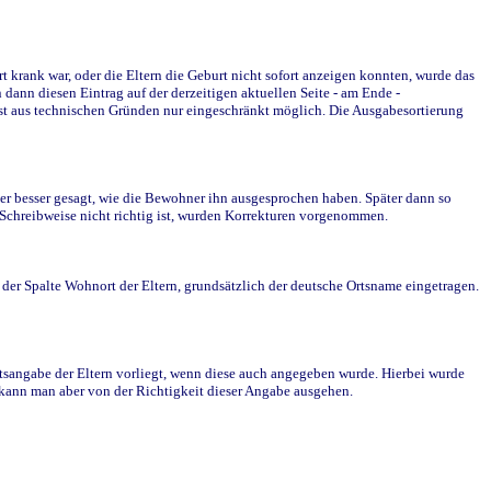
krank war, oder die Eltern die Geburt nicht sofort anzeigen konnten, wurde das
ann diesen Eintrag auf der derzeitigen aktuellen Seite - am Ende -
st aus technischen Gründen nur eingeschränkt möglich. Die Ausgabesortierung
r besser gesagt, wie die Bewohner ihn ausgesprochen haben. Später dann so
e Schreibweise nicht richtig ist, wurden Korrekturen vorgenommen.
r Spalte Wohnort der Eltern, grundsätzlich der deutsche Ortsname eingetragen.
rtsangabe der Eltern vorliegt, wenn diese auch angegeben wurde. Hierbei wurde
d kann man aber von der Richtigkeit dieser Angabe ausgehen.