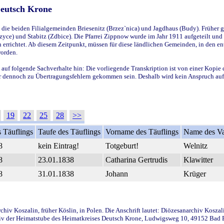
Deutsch Krone
ie beiden Filialgemeinden Briesenitz (Brzez`nica) und Jagdhaus (Budy). Früher g
yce) und Stabitz (Zdbice). Die Pfarrei Zippnow wurde im Jahr 1911 aufgeteilt und e
en errichtet. Ab diesem Zeitpunkt, müssen für diese ländlichen Gemeinden, in den
worden.
 auf folgende Sachverhalte hin: Die vorliegende Transkription ist von einer Kopie 
aber dennoch zu Übertragungsfehlern gekommen sein. Deshalb wird kein Anspruch auf 
19
22
25
28
>>
 Täuflings
Taufe des Täuflings
Vorname des Täuflings
Name des Va
8
kein Eintrag!
Totgeburt!
Welnitz
8
23.01.1838
Catharina Gertrudis
Klawitter
8
31.01.1838
Johann
Krüger
iv Koszalin, früher Köslin, in Polen. Die Anschrift lautet: Diözesanarchiv Koszal
v der Heimatstube des Heimatkreises Deutsch Krone, Ludwigsweg 10, 49152 Bad Ess