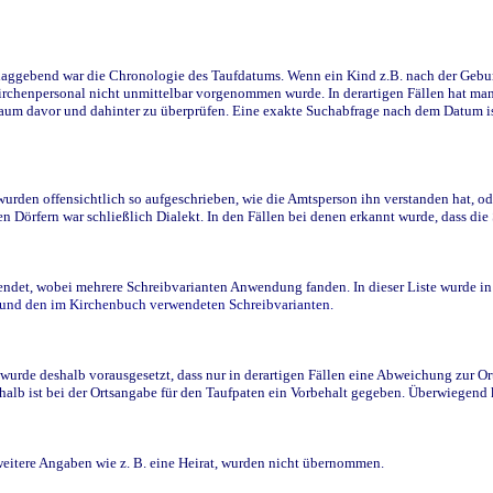
ggebend war die Chronologie des Taufdatums. Wenn ein Kind z.B. nach der Geburt 
rchenpersonal nicht unmittelbar vorgenommen wurde. In derartigen Fällen hat man d
raum davor und dahinter zu überprüfen. Eine exakte Suchabfrage nach dem Datum i
den offensichtlich so aufgeschrieben, wie die Amtsperson ihn verstanden hat, ode
n Dörfern war schließlich Dialekt. In den Fällen bei denen erkannt wurde, dass di
t, wobei mehrere Schreibvarianten Anwendung fanden. In dieser Liste wurde in de
n und den im Kirchenbuch verwendeten Schreibvarianten.
wurde deshalb vorausgesetzt, dass nur in derartigen Fällen eine Abweichung zur O
eshalb ist bei der Ortsangabe für den Taufpaten ein Vorbehalt gegeben. Überwiegen
weitere Angaben wie z. B. eine Heirat, wurden nicht übernommen.