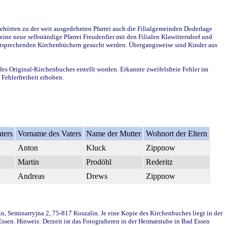
ehörten zu der weit ausgedehnten Pfarrei auch die Filialgemeinden Doderlage
ine neue selbständige Pfarrei Freudenfier mit den Filialen Klawittersdorf und
 entsprechenden Kirchenbüchern gesucht werden. Übergangsweise sind Kinder aus
des Original-Kirchenbuches erstellt worden. Erkannte zweifelsfreie Fehler im
Fehlerfreiheit erhoben.
ters
Vorname des Vaters
Name der Mutter
Wohnort der Eltern
Anton
Kluck
Zippnow
Martin
Prodöhl
Rederitz
Andreas
Drews
Zippnow
in, Seminarryjna 2, 75-817 Koszalin. Je eine Kopie des Kirchenbuches liegt in der
en. Hinweis: Derzeit ist das Fotografieren in der Heimatstube in Bad Essen