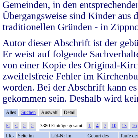
Gemeinden, in den entsprechende
Übergangsweise sind Kinder aus 
traditionellen Gründen - in Zippn
Autor dieser Abschrift ist der geb
Er weist auf folgende Sachverhalte
von einer Kopie des Original-Kirc
zweifelsfreie Fehler im Kirchenbuc
worden. Bei der Abschrift kann e
gekommen sein. Deshalb wird kein
Alles
Suchen
Auswahl
Detail
|<
<
>
>|
3380 Einträge gesamt:
1
4
7
10
13
16
Lfd-
Seite im
Lfd-Nr im
Geburt des
Taufe de