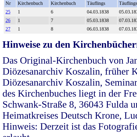
Nr
Kirchenbuch
Kirchenbuch
Täuflings
Täufling
25
1
6
04.03.1838
05.03.18
26
1
7
05.03.1838
07.03.18
27
1
8
06.03.1838
07.03.18
Hinweise zu den Kirchenbücher
Das Original-Kirchenbuch von Jan
Diözesanarchiv Koszalin, früher Kö
Diözesanarchiv Koszalin, Seminar
des Kirchenbuches liegt in der Fr
Schwank-Straße 8, 36043 Fulda u
Heimatkreises Deutsch Krone, Lu
Hinweis: Derzeit ist das Fotograf