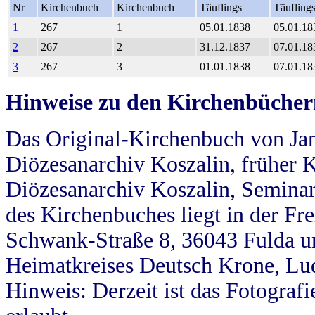
Nr
Kirchenbuch
Kirchenbuch
Täuflings
Täufling
1
267
1
05.01.1838
05.01.18
2
267
2
31.12.1837
07.01.18
3
267
3
01.01.1838
07.01.18
Hinweise zu den Kirchenbücher
Das Original-Kirchenbuch von Jan
Diözesanarchiv Koszalin, früher Kö
Diözesanarchiv Koszalin, Seminar
des Kirchenbuches liegt in der Fr
Schwank-Straße 8, 36043 Fulda u
Heimatkreises Deutsch Krone, Lu
Hinweis: Derzeit ist das Fotograf