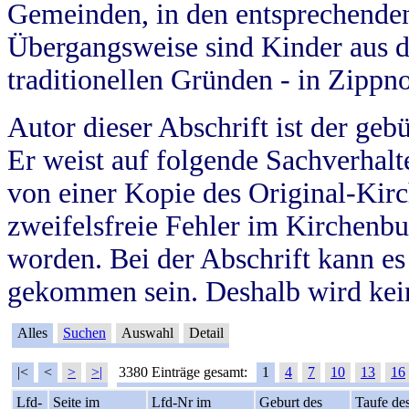
Gemeinden, in den entsprechende
Übergangsweise sind Kinder aus 
traditionellen Gründen - in Zippn
Autor dieser Abschrift ist der geb
Er weist auf folgende Sachverhalte
von einer Kopie des Original-Kirc
zweifelsfreie Fehler im Kirchenbuc
worden. Bei der Abschrift kann e
gekommen sein. Deshalb wird kein
Alles
Suchen
Auswahl
Detail
|<
<
>
>|
3380 Einträge gesamt:
1
4
7
10
13
16
Lfd-
Seite im
Lfd-Nr im
Geburt des
Taufe de