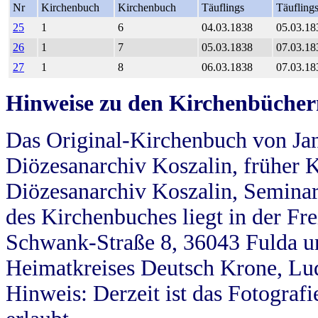
Nr
Kirchenbuch
Kirchenbuch
Täuflings
Täufling
25
1
6
04.03.1838
05.03.18
26
1
7
05.03.1838
07.03.18
27
1
8
06.03.1838
07.03.18
Hinweise zu den Kirchenbücher
Das Original-Kirchenbuch von Jan
Diözesanarchiv Koszalin, früher Kö
Diözesanarchiv Koszalin, Seminar
des Kirchenbuches liegt in der Fr
Schwank-Straße 8, 36043 Fulda u
Heimatkreises Deutsch Krone, Lu
Hinweis: Derzeit ist das Fotograf