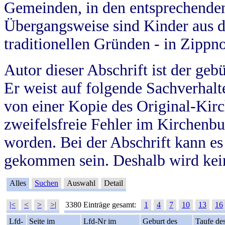
Gemeinden, in den entsprechende
Übergangsweise sind Kinder aus 
traditionellen Gründen - in Zippn
Autor dieser Abschrift ist der geb
Er weist auf folgende Sachverhalte
von einer Kopie des Original-Kirc
zweifelsfreie Fehler im Kirchenbuc
worden. Bei der Abschrift kann e
gekommen sein. Deshalb wird kein
Alles
Suchen
Auswahl
Detail
|<
<
>
>|
3380 Einträge gesamt:
1
4
7
10
13
16
Lfd-
Seite im
Lfd-Nr im
Geburt des
Taufe de