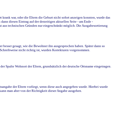
krank war, oder die Eltern die Geburt nicht sofort anzeigen konnten, wurde das
ann diesen Eintrag auf der derzeitigen aktuellen Seite - am Ende -
st aus technischen Gründen nur eingeschränkt möglich. Die Ausgabesortierung
r besser gesagt, wie die Bewohner ihn ausgesprochen haben. Später dann so
e Schreibweise nicht richtig ist, wurden Korrekturen vorgenommen.
r Spalte Wohnort der Eltern, grundsätzlich der deutsche Ortsname eingetragen.
rtsangabe der Eltern vorliegt, wenn diese auch angegeben wurde. Hierbei wurde
d kann man aber von der Richtigkeit dieser Angabe ausgehen.