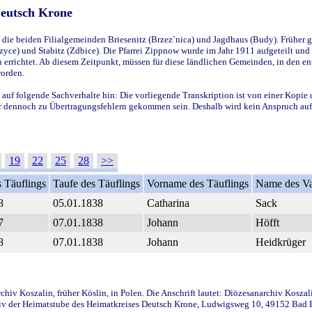
Deutsch Krone
ie beiden Filialgemeinden Briesenitz (Brzez`nica) und Jagdhaus (Budy). Früher g
yce) und Stabitz (Zdbice). Die Pfarrei Zippnow wurde im Jahr 1911 aufgeteilt und e
en errichtet. Ab diesem Zeitpunkt, müssen für diese ländlichen Gemeinden, in den
worden.
 auf folgende Sachverhalte hin: Die vorliegende Transkription ist von einer Kopie 
aber dennoch zu Übertragungsfehlern gekommen sein. Deshalb wird kein Anspruch auf 
19
22
25
28
>>
 Täuflings
Taufe des Täuflings
Vorname des Täuflings
Name des Va
8
05.01.1838
Catharina
Sack
7
07.01.1838
Johann
Höfft
8
07.01.1838
Johann
Heidkrüger
iv Koszalin, früher Köslin, in Polen. Die Anschrift lautet: Diözesanarchiv Koszal
v der Heimatstube des Heimatkreises Deutsch Krone, Ludwigsweg 10, 49152 Bad Ess