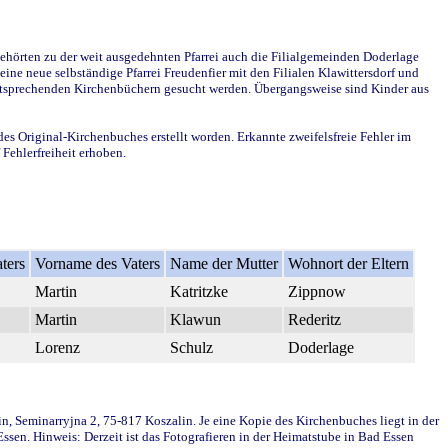
ehörten zu der weit ausgedehnten Pfarrei auch die Filialgemeinden Doderlage
ine neue selbständige Pfarrei Freudenfier mit den Filialen Klawittersdorf und
 entsprechenden Kirchenbüchern gesucht werden. Übergangsweise sind Kinder aus
des Original-Kirchenbuches erstellt worden. Erkannte zweifelsfreie Fehler im
Fehlerfreiheit erhoben.
ters
Vorname des Vaters
Name der Mutter
Wohnort der Eltern
Martin
Katritzke
Zippnow
Martin
Klawun
Rederitz
Lorenz
Schulz
Doderlage
in, Seminarryjna 2, 75-817 Koszalin. Je eine Kopie des Kirchenbuches liegt in der
en. Hinweis: Derzeit ist das Fotografieren in der Heimatstube in Bad Essen