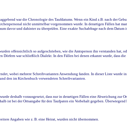
ggebend war die Chronologie des Taufdatums. Wenn ein Kind z.B. nach der Geburt 
rchenpersonal nicht unmittelbar vorgenommen wurde. In derartigen Fällen hat man d
raum davor und dahinter zu überprüfen. Eine exakte Suchabfrage nach dem Datum i
den offensichtlich so aufgeschrieben, wie die Amtsperson ihn verstanden hat, ode
n Dörfern war schließlich Dialekt. In den Fällen bei denen erkannt wurde, dass di
t, wobei mehrere Schreibvarianten Anwendung fanden. In dieser Liste wurde in de
n und den im Kirchenbuch verwendeten Schreibvarianten.
wurde deshalb vorausgesetzt, dass nur in derartigen Fällen eine Abweichung zur O
eshalb ist bei der Ortsangabe für den Taufpaten ein Vorbehalt gegeben. Überwiegen
weitere Angaben wie z. B. eine Heirat, wurden nicht übernommen.