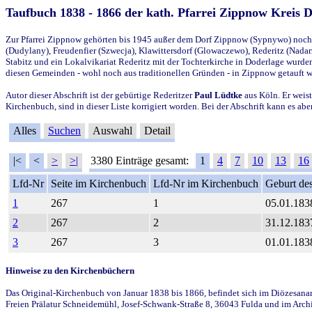
Taufbuch 1838 - 1866 der kath. Pfarrei Zippnow Kreis 
Zur Pfarrei Zippnow gehörten bis 1945 außer dem Dorf Zippnow (Sypnywo) noch d
(Dudylany), Freudenfier (Szwecja), Klawittersdorf (Glowaczewo), Rederitz (Nadarz
Stabitz und ein Lokalvikariat Rederitz mit der Tochterkirche in Doderlage wurd
diesen Gemeinden - wohl noch aus traditionellen Gründen - in Zippnow getauft 
Autor dieser Abschrift ist der gebürtige Rederitzer
Paul Lüdtke
aus Köln. Er weist
Kirchenbuch, sind in dieser Liste korrigiert worden. Bei der Abschrift kann es 
Alles
Suchen
Auswahl
Detail
|<
<
>
>|
3380 Einträge gesamt:
1
4
7
10
13
16
Lfd-Nr
Seite im Kirchenbuch
Lfd-Nr im Kirchenbuch
Geburt des
1
267
1
05.01.183
2
267
2
31.12.183
3
267
3
01.01.183
Hinweise zu den Kirchenbüchern
Das Original-Kirchenbuch von Januar 1838 bis 1866, befindet sich im Diözesanarch
Freien Prälatur Schneidemühl, Josef-Schwank-Straße 8, 36043 Fulda und im Archi