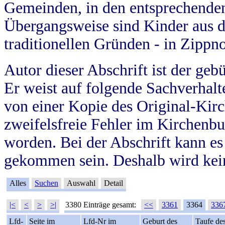
Gemeinden, in den entsprechende
Übergangsweise sind Kinder aus 
traditionellen Gründen - in Zippn
Autor dieser Abschrift ist der geb
Er weist auf folgende Sachverhalte
von einer Kopie des Original-Kirc
zweifelsfreie Fehler im Kirchenbuc
worden. Bei der Abschrift kann e
gekommen sein. Deshalb wird kein
Alles
Suchen
Auswahl
Detail
|<
<
>
>|
3380 Einträge gesamt:
<<
3361
3364
336
Lfd-
Seite im
Lfd-Nr im
Geburt des
Taufe de