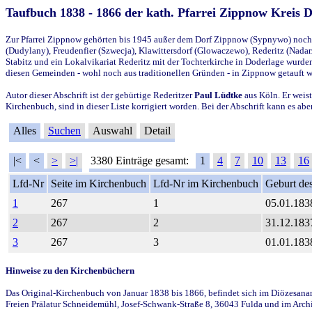
Taufbuch 1838 - 1866 der kath. Pfarrei Zippnow Kreis 
Zur Pfarrei Zippnow gehörten bis 1945 außer dem Dorf Zippnow (Sypnywo) noch d
(Dudylany), Freudenfier (Szwecja), Klawittersdorf (Glowaczewo), Rederitz (Nadarz
Stabitz und ein Lokalvikariat Rederitz mit der Tochterkirche in Doderlage wurd
diesen Gemeinden - wohl noch aus traditionellen Gründen - in Zippnow getauft 
Autor dieser Abschrift ist der gebürtige Rederitzer
Paul Lüdtke
aus Köln. Er weist
Kirchenbuch, sind in dieser Liste korrigiert worden. Bei der Abschrift kann es 
Alles
Suchen
Auswahl
Detail
|<
<
>
>|
3380 Einträge gesamt:
1
4
7
10
13
16
Lfd-Nr
Seite im Kirchenbuch
Lfd-Nr im Kirchenbuch
Geburt des
1
267
1
05.01.183
2
267
2
31.12.183
3
267
3
01.01.183
Hinweise zu den Kirchenbüchern
Das Original-Kirchenbuch von Januar 1838 bis 1866, befindet sich im Diözesanarch
Freien Prälatur Schneidemühl, Josef-Schwank-Straße 8, 36043 Fulda und im Archi