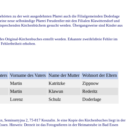
ehörten zu der weit ausgedehnten Pfarrei auch die Filialgemeinden Doderlage
ine neue selbständige Pfarrei Freudenfier mit den Filialen Klawittersdorf und
 entsprechenden Kirchenbüchern gesucht werden. Übergangsweise sind Kinder aus
des Original-Kirchenbuches erstellt worden. Erkannte zweifelsfreie Fehler im
Fehlerfreiheit erhoben.
ters
Vorname des Vaters
Name der Mutter
Wohnort der Eltern
Martin
Katritzke
Zippnow
Martin
Klawun
Rederitz
Lorenz
Schulz
Doderlage
in, Seminarryjna 2, 75-817 Koszalin. Je eine Kopie des Kirchenbuches liegt in der
en. Hinweis: Derzeit ist das Fotografieren in der Heimatstube in Bad Essen