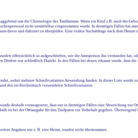
ggebend war die Chronologie des Taufdatums. Wenn ein Kind z.B. nach der Geburt 
rchenpersonal nicht unmittelbar vorgenommen wurde. In derartigen Fällen hat man d
raum davor und dahinter zu überprüfen. Eine exakte Suchabfrage nach dem Datum i
den offensichtlich so aufgeschrieben, wie die Amtsperson ihn verstanden hat, ode
n Dörfern war schließlich Dialekt. In den Fällen bei denen erkannt wurde, dass di
t, wobei mehrere Schreibvarianten Anwendung fanden. In dieser Liste wurde in de
n und den im Kirchenbuch verwendeten Schreibvarianten.
wurde deshalb vorausgesetzt, dass nur in derartigen Fällen eine Abweichung zur O
eshalb ist bei der Ortsangabe für den Taufpaten ein Vorbehalt gegeben. Überwiegen
weitere Angaben wie z. B. eine Heirat, wurden nicht übernommen.