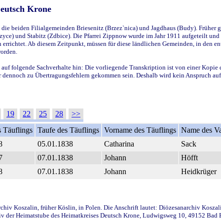
Deutsch Krone
ie beiden Filialgemeinden Briesenitz (Brzez`nica) und Jagdhaus (Budy). Früher g
yce) und Stabitz (Zdbice). Die Pfarrei Zippnow wurde im Jahr 1911 aufgeteilt und e
en errichtet. Ab diesem Zeitpunkt, müssen für diese ländlichen Gemeinden, in den
worden.
 auf folgende Sachverhalte hin: Die vorliegende Transkription ist von einer Kopie 
aber dennoch zu Übertragungsfehlern gekommen sein. Deshalb wird kein Anspruch auf 
19
22
25
28
>>
 Täuflings
Taufe des Täuflings
Vorname des Täuflings
Name des Va
8
05.01.1838
Catharina
Sack
7
07.01.1838
Johann
Höfft
8
07.01.1838
Johann
Heidkrüger
iv Koszalin, früher Köslin, in Polen. Die Anschrift lautet: Diözesanarchiv Koszal
v der Heimatstube des Heimatkreises Deutsch Krone, Ludwigsweg 10, 49152 Bad Ess