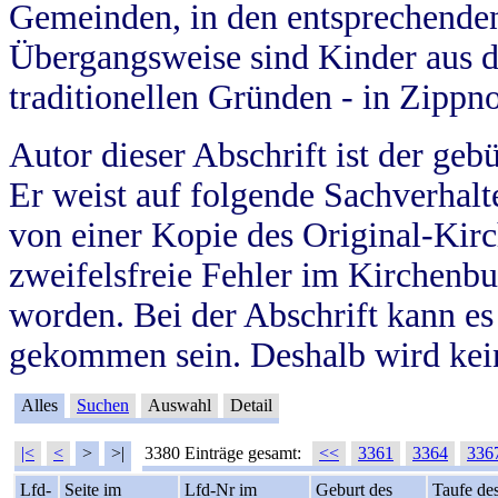
Gemeinden, in den entsprechende
Übergangsweise sind Kinder aus 
traditionellen Gründen - in Zippn
Autor dieser Abschrift ist der geb
Er weist auf folgende Sachverhalte
von einer Kopie des Original-Kirc
zweifelsfreie Fehler im Kirchenbuc
worden. Bei der Abschrift kann e
gekommen sein. Deshalb wird kein
Alles
Suchen
Auswahl
Detail
|<
<
>
>|
3380 Einträge gesamt:
<<
3361
3364
336
Lfd-
Seite im
Lfd-Nr im
Geburt des
Taufe de