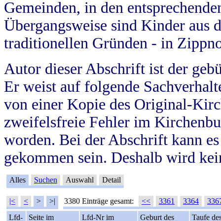
Gemeinden, in den entsprechende
Übergangsweise sind Kinder aus 
traditionellen Gründen - in Zippn
Autor dieser Abschrift ist der geb
Er weist auf folgende Sachverhalte
von einer Kopie des Original-Kirc
zweifelsfreie Fehler im Kirchenbuc
worden. Bei der Abschrift kann e
gekommen sein. Deshalb wird kein
Alles
Suchen
Auswahl
Detail
|<
<
>
>|
3380 Einträge gesamt:
<<
3361
3364
336
Lfd-
Seite im
Lfd-Nr im
Geburt des
Taufe de