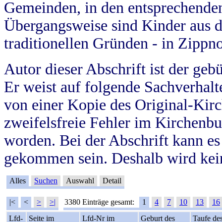
Gemeinden, in den entsprechende
Übergangsweise sind Kinder aus 
traditionellen Gründen - in Zippn
Autor dieser Abschrift ist der geb
Er weist auf folgende Sachverhalte
von einer Kopie des Original-Kirc
zweifelsfreie Fehler im Kirchenbuc
worden. Bei der Abschrift kann e
gekommen sein. Deshalb wird kein
Alles
Suchen
Auswahl
Detail
|<
<
>
>|
3380 Einträge gesamt:
1
4
7
10
13
16
Lfd-
Seite im
Lfd-Nr im
Geburt des
Taufe de