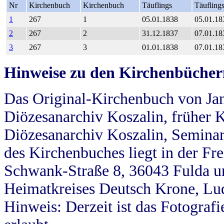
Nr
Kirchenbuch
Kirchenbuch
Täuflings
Täufling
1
267
1
05.01.1838
05.01.18
2
267
2
31.12.1837
07.01.18
3
267
3
01.01.1838
07.01.18
Hinweise zu den Kirchenbücher
Das Original-Kirchenbuch von Jan
Diözesanarchiv Koszalin, früher Kö
Diözesanarchiv Koszalin, Seminar
des Kirchenbuches liegt in der Fr
Schwank-Straße 8, 36043 Fulda u
Heimatkreises Deutsch Krone, Lu
Hinweis: Derzeit ist das Fotograf