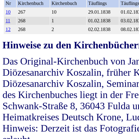
Nr
Kirchenbuch
Kirchenbuch
Täuflings
Täufling
10
267
10
29.01.1838
01.02.18
11
268
1
01.02.1838
03.02.18
12
268
2
02.02.1838
08.02.18
Hinweise zu den Kirchenbücher
Das Original-Kirchenbuch von Jan
Diözesanarchiv Koszalin, früher Kö
Diözesanarchiv Koszalin, Seminar
des Kirchenbuches liegt in der Fr
Schwank-Straße 8, 36043 Fulda u
Heimatkreises Deutsch Krone, Lu
Hinweis: Derzeit ist das Fotograf