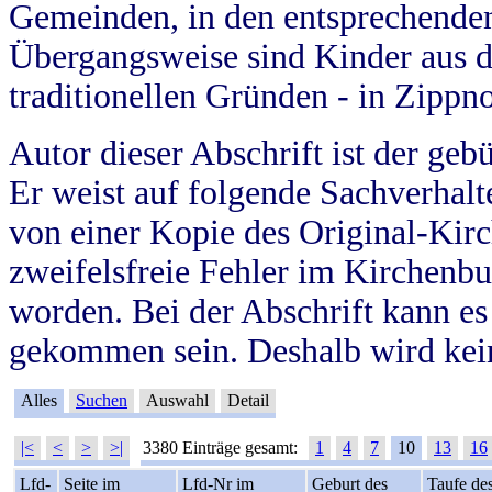
Gemeinden, in den entsprechende
Übergangsweise sind Kinder aus 
traditionellen Gründen - in Zippn
Autor dieser Abschrift ist der geb
Er weist auf folgende Sachverhalte
von einer Kopie des Original-Kirc
zweifelsfreie Fehler im Kirchenbuc
worden. Bei der Abschrift kann e
gekommen sein. Deshalb wird kein
Alles
Suchen
Auswahl
Detail
|<
<
>
>|
3380 Einträge gesamt:
1
4
7
10
13
16
Lfd-
Seite im
Lfd-Nr im
Geburt des
Taufe de