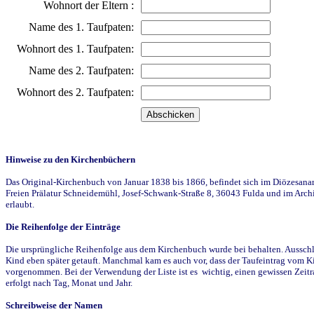
Wohnort der Eltern :
Name des 1. Taufpaten:
Wohnort des 1. Taufpaten:
Name des 2. Taufpaten:
Wohnort des 2. Taufpaten:
Hinweise zu den Kirchenbüchern
Das Original-Kirchenbuch von Januar 1838 bis 1866, befindet sich im Diözesanarch
Freien Prälatur Schneidemühl, Josef-Schwank-Straße 8, 36043 Fulda und im Archi
erlaubt.
Die Reihenfolge der Einträge
Die ursprüngliche Reihenfolge aus dem Kirchenbuch wurde bei behalten. Ausschla
Kind eben später getauft. Manchmal kam es auch vor, dass der Taufeintrag vom Ki
vorgenommen. Bei der Verwendung der Liste ist es wichtig, einen gewissen Zeit
erfolgt nach Tag, Monat und Jahr.
Schreibweise der Namen