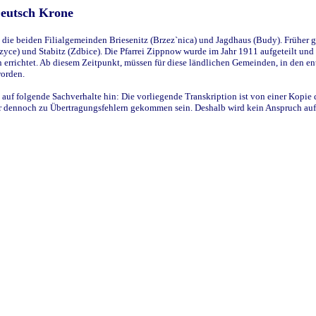
Deutsch Krone
ie beiden Filialgemeinden Briesenitz (Brzez`nica) und Jagdhaus (Budy). Früher g
yce) und Stabitz (Zdbice). Die Pfarrei Zippnow wurde im Jahr 1911 aufgeteilt und e
en errichtet. Ab diesem Zeitpunkt, müssen für diese ländlichen Gemeinden, in den
worden.
 auf folgende Sachverhalte hin: Die vorliegende Transkription ist von einer Kopie 
aber dennoch zu Übertragungsfehlern gekommen sein. Deshalb wird kein Anspruch auf 