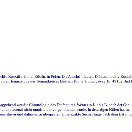
iv Koszalin, früher Köslin, in Polen. Die Anschrift lautet: Diözesanarchiv Koszal
v der Heimatstube des Heimatkreises Deutsch Krone, Ludwigsweg 10, 49152 Bad Ess
ggebend war die Chronologie des Taufdatums. Wenn ein Kind z.B. nach der Geburt 
rchenpersonal nicht unmittelbar vorgenommen wurde. In derartigen Fällen hat man d
raum davor und dahinter zu überprüfen. Eine exakte Suchabfrage nach dem Datum i