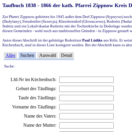
Taufbuch 1838 - 1866 der kath. Pfarrei Zippnow Kreis 
Zur Pfarrei Zippnow gehörten bis 1945 außer dem Dorf Zippnow (Sypnywo) noch d
(Dudylany), Freudenfier (Szwecja), Klawittersdorf (Glowaczewo), Rederitz (Nadarz
Stabitz und ein Lokalvikariat Rederitz mit der Tochterkirche in Doderlage wurd
diesen Gemeinden - wohl noch aus traditionellen Gründen - in Zippnow getauft 
Autor dieser Abschrift ist der gebürtige Rederitzer
Paul Lüdtke
aus Köln. Er weist
Kirchenbuch, sind in dieser Liste korrigiert worden. Bei der Abschrift kann es 
Alles
Suchen
Auswahl
Detail
Suche:
Lfd-Nr im Kirchenbuch:
Geburt des Täuflings:
Taufe des Täuflings:
Vorname des Täuflings:
Name des Vaters:
Name der Mutter: