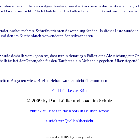
den offensichtlich so aufgeschrieben, wie die Amtsperson ihn verstanden hat, ode
n Dörfern war schließlich Dialekt. In den Fällen bei denen erkannt wurde, dass di
t, wobei mehrere Schreibvarianten Anwendung fanden. In dieser Liste wurde in de
n und den im Kirchenbuch verwendeten Schreibvarianten.
wurde deshalb vorausgesetzt, dass nur in derartigen Fällen eine Abweichung zur O
eshalb ist bei der Ortsangabe für den Taufpaten ein Vorbehalt gegeben. Überwiegen
weitere Angaben wie z. B. eine Heirat, wurden nicht übernommen.
Paul Lüdtke aus Köln
© 2009 by Paul Lüdke und Joachim Schulz
zurück zu: Back to the Roots in Deutsch Krone
zurück zur Quellenübersicht
powered in 0.02s by baseportal.de