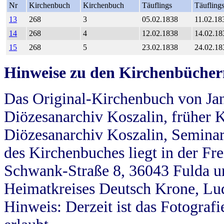
Nr
Kirchenbuch
Kirchenbuch
Täuflings
Täufling
13
268
3
05.02.1838
11.02.18
14
268
4
12.02.1838
14.02.18
15
268
5
23.02.1838
24.02.18
Hinweise zu den Kirchenbücher
Das Original-Kirchenbuch von Jan
Diözesanarchiv Koszalin, früher Kö
Diözesanarchiv Koszalin, Seminar
des Kirchenbuches liegt in der Fr
Schwank-Straße 8, 36043 Fulda u
Heimatkreises Deutsch Krone, Lu
Hinweis: Derzeit ist das Fotograf