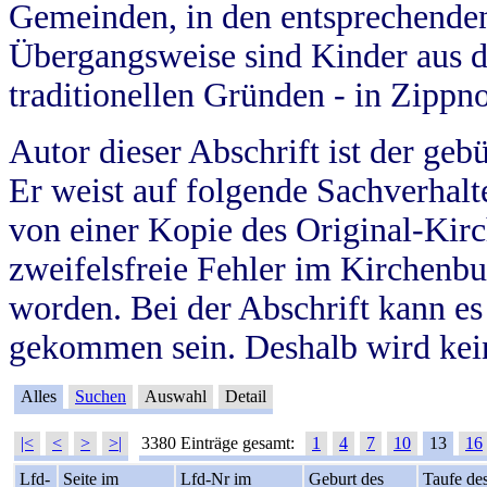
Gemeinden, in den entsprechende
Übergangsweise sind Kinder aus 
traditionellen Gründen - in Zippn
Autor dieser Abschrift ist der geb
Er weist auf folgende Sachverhalte
von einer Kopie des Original-Kirc
zweifelsfreie Fehler im Kirchenbuc
worden. Bei der Abschrift kann e
gekommen sein. Deshalb wird kein
Alles
Suchen
Auswahl
Detail
|<
<
>
>|
3380 Einträge gesamt:
1
4
7
10
13
16
Lfd-
Seite im
Lfd-Nr im
Geburt des
Taufe de