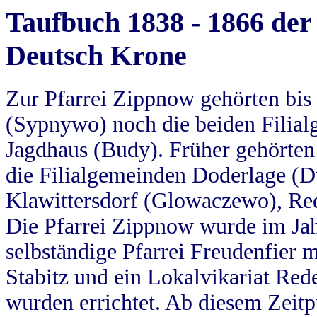
Taufbuch 1838 - 1866 der
Deutsch Krone
Zur Pfarrei Zippnow gehörten bi
(Sypnywo) noch die beiden Filial
Jagdhaus (Budy). Früher gehörten 
die Filialgemeinden Doderlage (D
Klawittersdorf (Glowaczewo), Red
Die Pfarrei Zippnow wurde im Jah
selbständige Pfarrei Freudenfier m
Stabitz und ein Lokalvikariat Red
wurden errichtet. Ab diesem Zeitp