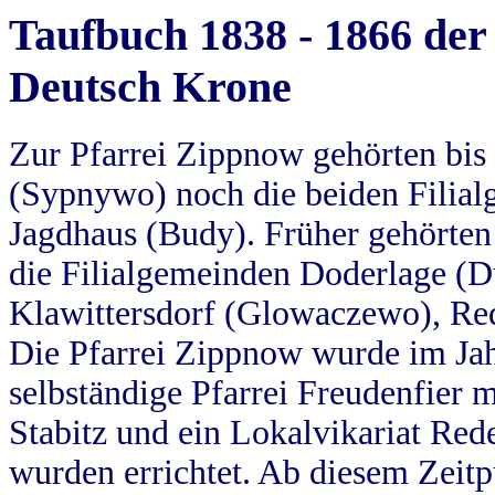
Taufbuch 1838 - 1866 der
Deutsch Krone
Zur Pfarrei Zippnow gehörten bi
(Sypnywo) noch die beiden Filial
Jagdhaus (Budy). Früher gehörten 
die Filialgemeinden Doderlage (D
Klawittersdorf (Glowaczewo), Red
Die Pfarrei Zippnow wurde im Jah
selbständige Pfarrei Freudenfier m
Stabitz und ein Lokalvikariat Red
wurden errichtet. Ab diesem Zeitp