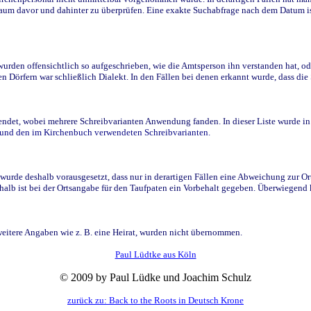
raum davor und dahinter zu überprüfen. Eine exakte Suchabfrage nach dem Datum i
den offensichtlich so aufgeschrieben, wie die Amtsperson ihn verstanden hat, ode
n Dörfern war schließlich Dialekt. In den Fällen bei denen erkannt wurde, dass di
t, wobei mehrere Schreibvarianten Anwendung fanden. In dieser Liste wurde in de
n und den im Kirchenbuch verwendeten Schreibvarianten.
wurde deshalb vorausgesetzt, dass nur in derartigen Fällen eine Abweichung zur O
eshalb ist bei der Ortsangabe für den Taufpaten ein Vorbehalt gegeben. Überwiegen
weitere Angaben wie z. B. eine Heirat, wurden nicht übernommen.
Paul Lüdtke aus Köln
© 2009 by Paul Lüdke und Joachim Schulz
zurück zu: Back to the Roots in Deutsch Krone