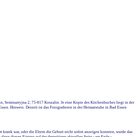
in, Seminarryjna 2, 75-817 Koszalin. Je eine Kopie des Kirchenbuches liegt in der
en. Hinweis: Derzeit ist das Fotografieren in der Heimatstube in Bad Essen
krank war, oder die Eltern die Geburt nicht sofort anzeigen konnten, wurde das
ann diesen Eintrag auf der derzeitigen aktuellen Seite - am Ende -