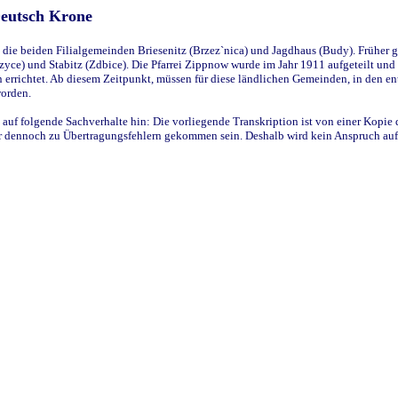
Deutsch Krone
ie beiden Filialgemeinden Briesenitz (Brzez`nica) und Jagdhaus (Budy). Früher g
yce) und Stabitz (Zdbice). Die Pfarrei Zippnow wurde im Jahr 1911 aufgeteilt und e
en errichtet. Ab diesem Zeitpunkt, müssen für diese ländlichen Gemeinden, in den
worden.
 auf folgende Sachverhalte hin: Die vorliegende Transkription ist von einer Kopie 
aber dennoch zu Übertragungsfehlern gekommen sein. Deshalb wird kein Anspruch auf 