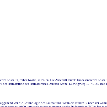
iv Koszalin, früher Köslin, in Polen. Die Anschrift lautet: Diözesanarchiv Koszal
v der Heimatstube des Heimatkreises Deutsch Krone, Ludwigsweg 10, 49152 Bad Ess
ggebend war die Chronologie des Taufdatums. Wenn ein Kind z.B. nach der Geburt 
rchenpersonal nicht unmittelbar vorgenommen wurde. In derartigen Fällen hat man d