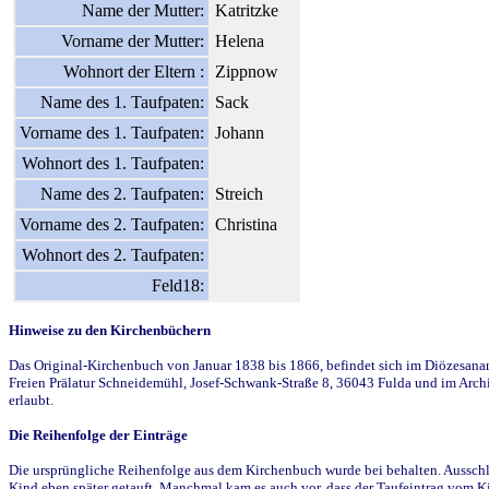
Name der Mutter:
Katritzke
Vorname der Mutter:
Helena
Wohnort der Eltern :
Zippnow
Name des 1. Taufpaten:
Sack
Vorname des 1. Taufpaten:
Johann
Wohnort des 1. Taufpaten:
Name des 2. Taufpaten:
Streich
Vorname des 2. Taufpaten:
Christina
Wohnort des 2. Taufpaten:
Feld18:
Hinweise zu den Kirchenbüchern
Das Original-Kirchenbuch von Januar 1838 bis 1866, befindet sich im Diözesanarch
Freien Prälatur Schneidemühl, Josef-Schwank-Straße 8, 36043 Fulda und im Archi
erlaubt.
Die Reihenfolge der Einträge
Die ursprüngliche Reihenfolge aus dem Kirchenbuch wurde bei behalten. Ausschla
Kind eben später getauft. Manchmal kam es auch vor, dass der Taufeintrag vom Ki