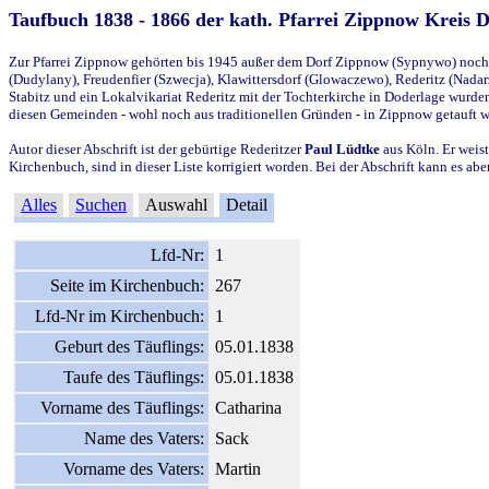
Taufbuch 1838 - 1866 der kath. Pfarrei Zippnow Kreis 
Zur Pfarrei Zippnow gehörten bis 1945 außer dem Dorf Zippnow (Sypnywo) noch d
(Dudylany), Freudenfier (Szwecja), Klawittersdorf (Glowaczewo), Rederitz (Nadarz
Stabitz und ein Lokalvikariat Rederitz mit der Tochterkirche in Doderlage wurd
diesen Gemeinden - wohl noch aus traditionellen Gründen - in Zippnow getauft 
Autor dieser Abschrift ist der gebürtige Rederitzer
Paul Lüdtke
aus Köln. Er weist
Kirchenbuch, sind in dieser Liste korrigiert worden. Bei der Abschrift kann es 
Alles
Suchen
Auswahl
Detail
Lfd-Nr:
1
Seite im Kirchenbuch:
267
Lfd-Nr im Kirchenbuch:
1
Geburt des Täuflings:
05.01.1838
Taufe des Täuflings:
05.01.1838
Vorname des Täuflings:
Catharina
Name des Vaters:
Sack
Vorname des Vaters:
Martin