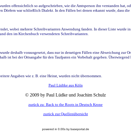
den offensichtlich so aufgeschrieben, wie die Amtsperson ihn verstanden hat, ode
n Dörfern war schließlich Dialekt. In den Fällen bei denen erkannt wurde, dass di
t, wobei mehrere Schreibvarianten Anwendung fanden. In dieser Liste wurde in de
n und den im Kirchenbuch verwendeten Schreibvarianten.
wurde deshalb vorausgesetzt, dass nur in derartigen Fällen eine Abweichung zur O
eshalb ist bei der Ortsangabe für den Taufpaten ein Vorbehalt gegeben. Überwiegen
weitere Angaben wie z. B. eine Heirat, wurden nicht übernommen.
Paul Lüdtke aus Köln
© 2009 by Paul Lüdke und Joachim Schulz
zurück zu: Back to the Roots in Deutsch Krone
zurück zur Quellenübersicht
powered in 0.00s by baseportal.de