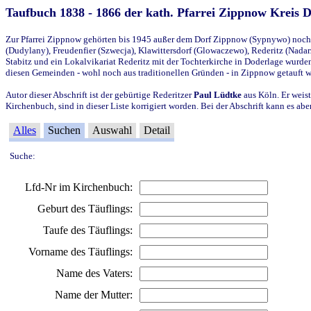
Taufbuch 1838 - 1866 der kath. Pfarrei Zippnow Kreis 
Zur Pfarrei Zippnow gehörten bis 1945 außer dem Dorf Zippnow (Sypnywo) noch d
(Dudylany), Freudenfier (Szwecja), Klawittersdorf (Glowaczewo), Rederitz (Nadarz
Stabitz und ein Lokalvikariat Rederitz mit der Tochterkirche in Doderlage wurd
diesen Gemeinden - wohl noch aus traditionellen Gründen - in Zippnow getauft 
Autor dieser Abschrift ist der gebürtige Rederitzer
Paul Lüdtke
aus Köln. Er weist
Kirchenbuch, sind in dieser Liste korrigiert worden. Bei der Abschrift kann es 
Alles
Suchen
Auswahl
Detail
Suche:
Lfd-Nr im Kirchenbuch:
Geburt des Täuflings:
Taufe des Täuflings:
Vorname des Täuflings:
Name des Vaters:
Name der Mutter: