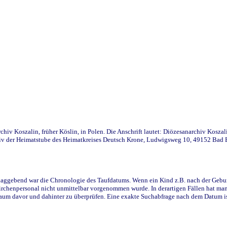
iv Koszalin, früher Köslin, in Polen. Die Anschrift lautet: Diözesanarchiv Koszal
v der Heimatstube des Heimatkreises Deutsch Krone, Ludwigsweg 10, 49152 Bad Ess
ggebend war die Chronologie des Taufdatums. Wenn ein Kind z.B. nach der Geburt 
rchenpersonal nicht unmittelbar vorgenommen wurde. In derartigen Fällen hat man d
raum davor und dahinter zu überprüfen. Eine exakte Suchabfrage nach dem Datum i