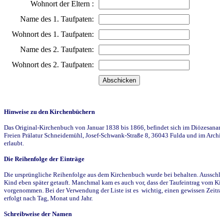
Wohnort der Eltern :
Name des 1. Taufpaten:
Wohnort des 1. Taufpaten:
Name des 2. Taufpaten:
Wohnort des 2. Taufpaten:
Hinweise zu den Kirchenbüchern
Das Original-Kirchenbuch von Januar 1838 bis 1866, befindet sich im Diözesanarch
Freien Prälatur Schneidemühl, Josef-Schwank-Straße 8, 36043 Fulda und im Archi
erlaubt.
Die Reihenfolge der Einträge
Die ursprüngliche Reihenfolge aus dem Kirchenbuch wurde bei behalten. Ausschla
Kind eben später getauft. Manchmal kam es auch vor, dass der Taufeintrag vom Ki
vorgenommen. Bei der Verwendung der Liste ist es wichtig, einen gewissen Zeit
erfolgt nach Tag, Monat und Jahr.
Schreibweise der Namen