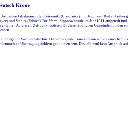
Deutsch Krone
ie beiden Filialgemeinden Briesenitz (Brzez`nica) und Jagdhaus (Budy). Früher g
yce) und Stabitz (Zdbice). Die Pfarrei Zippnow wurde im Jahr 1911 aufgeteilt und e
en errichtet. Ab diesem Zeitpunkt, müssen für diese ländlichen Gemeinden, in den
worden.
 auf folgende Sachverhalte hin: Die vorliegende Transkription ist von einer Kopie 
aber dennoch zu Übertragungsfehlern gekommen sein. Deshalb wird kein Anspruch auf 