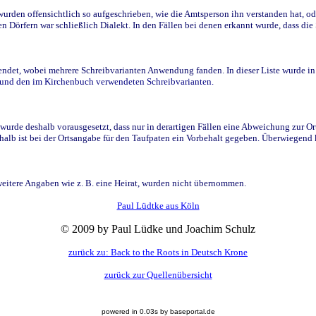
den offensichtlich so aufgeschrieben, wie die Amtsperson ihn verstanden hat, ode
n Dörfern war schließlich Dialekt. In den Fällen bei denen erkannt wurde, dass di
t, wobei mehrere Schreibvarianten Anwendung fanden. In dieser Liste wurde in de
n und den im Kirchenbuch verwendeten Schreibvarianten.
wurde deshalb vorausgesetzt, dass nur in derartigen Fällen eine Abweichung zur O
eshalb ist bei der Ortsangabe für den Taufpaten ein Vorbehalt gegeben. Überwiegen
weitere Angaben wie z. B. eine Heirat, wurden nicht übernommen.
Paul Lüdtke aus Köln
© 2009 by Paul Lüdke und Joachim Schulz
zurück zu: Back to the Roots in Deutsch Krone
zurück zur Quellenübersicht
powered in 0.03s by baseportal.de