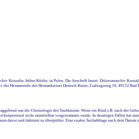
iv Koszalin, früher Köslin, in Polen. Die Anschrift lautet: Diözesanarchiv Koszal
v der Heimatstube des Heimatkreises Deutsch Krone, Ludwigsweg 10, 49152 Bad Ess
ggebend war die Chronologie des Taufdatums. Wenn ein Kind z.B. nach der Geburt 
rchenpersonal nicht unmittelbar vorgenommen wurde. In derartigen Fällen hat man d
raum davor und dahinter zu überprüfen. Eine exakte Suchabfrage nach dem Datum i