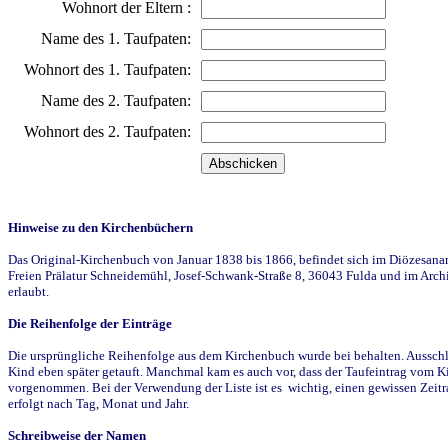
Wohnort der Eltern :
Name des 1. Taufpaten:
Wohnort des 1. Taufpaten:
Name des 2. Taufpaten:
Wohnort des 2. Taufpaten:
Hinweise zu den Kirchenbüchern
Das Original-Kirchenbuch von Januar 1838 bis 1866, befindet sich im Diözesanarch
Freien Prälatur Schneidemühl, Josef-Schwank-Straße 8, 36043 Fulda und im Archi
erlaubt.
Die Reihenfolge der Einträge
Die ursprüngliche Reihenfolge aus dem Kirchenbuch wurde bei behalten. Ausschla
Kind eben später getauft. Manchmal kam es auch vor, dass der Taufeintrag vom Ki
vorgenommen. Bei der Verwendung der Liste ist es wichtig, einen gewissen Zeit
erfolgt nach Tag, Monat und Jahr.
Schreibweise der Namen