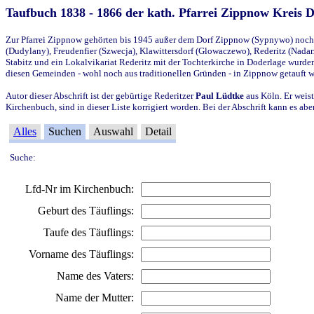
Taufbuch 1838 - 1866 der kath. Pfarrei Zippnow Kreis 
Zur Pfarrei Zippnow gehörten bis 1945 außer dem Dorf Zippnow (Sypnywo) noch d
(Dudylany), Freudenfier (Szwecja), Klawittersdorf (Glowaczewo), Rederitz (Nadarz
Stabitz und ein Lokalvikariat Rederitz mit der Tochterkirche in Doderlage wurd
diesen Gemeinden - wohl noch aus traditionellen Gründen - in Zippnow getauft 
Autor dieser Abschrift ist der gebürtige Rederitzer
Paul Lüdtke
aus Köln. Er weist
Kirchenbuch, sind in dieser Liste korrigiert worden. Bei der Abschrift kann es 
Alles
Suchen
Auswahl
Detail
Suche:
Lfd-Nr im Kirchenbuch:
Geburt des Täuflings:
Taufe des Täuflings:
Vorname des Täuflings:
Name des Vaters:
Name der Mutter: