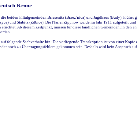
Deutsch Krone
ie beiden Filialgemeinden Briesenitz (Brzez`nica) und Jagdhaus (Budy). Früher g
yce) und Stabitz (Zdbice). Die Pfarrei Zippnow wurde im Jahr 1911 aufgeteilt und e
en errichtet. Ab diesem Zeitpunkt, müssen für diese ländlichen Gemeinden, in den
worden.
 auf folgende Sachverhalte hin: Die vorliegende Transkription ist von einer Kopie 
aber dennoch zu Übertragungsfehlern gekommen sein. Deshalb wird kein Anspruch auf 