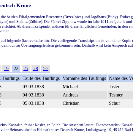
Deutsch Krone
ie beiden Filialgemeinden Briesenitz (Brzez`nica) und Jagdhaus (Budy). Früher g
yce) und Stabitz (Zdbice). Die Pfarrei Zippnow wurde im Jahr 1911 aufgeteilt und e
en errichtet. Ab diesem Zeitpunkt, müssen für diese ländlichen Gemeinden, in den
worden.
 auf folgende Sachverhalte hin: Die vorliegende Transkription ist von einer Kopie 
aber dennoch zu Übertragungsfehlern gekommen sein. Deshalb wird kein Anspruch auf 
19
22
25
28
>>
 Täuflings
Taufe des Täuflings
Vorname des Täuflings
Name des Va
8
03.03.1838
Michael
Jaster
8
04.03.1838
Andreas
Tesmer
8
05.03.1838
Christian
Schur
iv Koszalin, früher Köslin, in Polen. Die Anschrift lautet: Diözesanarchiv Koszal
v der Heimatstube des Heimatkreises Deutsch Krone, Ludwigsweg 10, 49152 Bad Ess