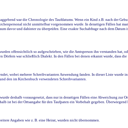
ggebend war die Chronologie des Taufdatums. Wenn ein Kind z.B. nach der Geburt 
rchenpersonal nicht unmittelbar vorgenommen wurde. In derartigen Fällen hat man d
raum davor und dahinter zu überprüfen. Eine exakte Suchabfrage nach dem Datum i
den offensichtlich so aufgeschrieben, wie die Amtsperson ihn verstanden hat, ode
n Dörfern war schließlich Dialekt. In den Fällen bei denen erkannt wurde, dass di
t, wobei mehrere Schreibvarianten Anwendung fanden. In dieser Liste wurde in de
n und den im Kirchenbuch verwendeten Schreibvarianten.
wurde deshalb vorausgesetzt, dass nur in derartigen Fällen eine Abweichung zur O
eshalb ist bei der Ortsangabe für den Taufpaten ein Vorbehalt gegeben. Überwiegen
weitere Angaben wie z. B. eine Heirat, wurden nicht übernommen.