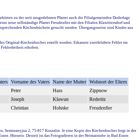
ehörten zu der weit ausgedehnten Pfarrei auch die Filialgemeinden Doderlage
ine neue selbständige Pfarrei Freudenfier mit den Filialen Klawittersdorf und
 entsprechenden Kirchenbüchern gesucht werden. Übergangsweise sind Kinder aus
des Original-Kirchenbuches erstellt worden. Erkannte zweifelsfreie Fehler im
Fehlerfreiheit erhoben.
ters
Vorname des Vaters
Name der Mutter
Wohnort der Eltern
Peter
Hass
Zippnow
Joseph
Klawun
Rederitz
Christian
Hohnke
Freudenfier
in, Seminarryjna 2, 75-817 Koszalin. Je eine Kopie des Kirchenbuches liegt in der
en. Hinweis: Derzeit ist das Fotografieren in der Heimatstube in Bad Essen