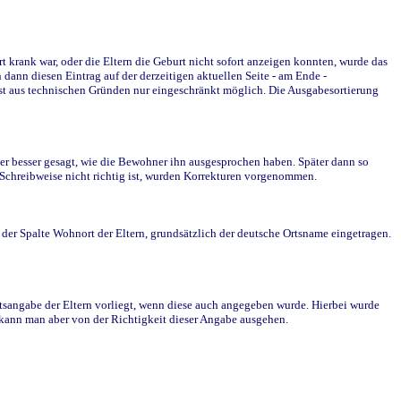
krank war, oder die Eltern die Geburt nicht sofort anzeigen konnten, wurde das
ann diesen Eintrag auf der derzeitigen aktuellen Seite - am Ende -
st aus technischen Gründen nur eingeschränkt möglich. Die Ausgabesortierung
r besser gesagt, wie die Bewohner ihn ausgesprochen haben. Später dann so
e Schreibweise nicht richtig ist, wurden Korrekturen vorgenommen.
r Spalte Wohnort der Eltern, grundsätzlich der deutsche Ortsname eingetragen.
rtsangabe der Eltern vorliegt, wenn diese auch angegeben wurde. Hierbei wurde
d kann man aber von der Richtigkeit dieser Angabe ausgehen.