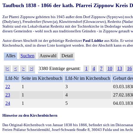
Taufbuch 1838 - 1866 der kath. Pfarrei Zippnow Kreis 
Zur Pfarrei Zippnow gehörten bis 1945 außer dem Dorf Zippnow (Sypnywo) noch d
(Dudylany), Freudenfier (Szwecja), Klawittersdorf (Glowaczewo), Rederitz (Nadarz
Stabitz und ein Lokalvikariat Rederitz mit der Tochterkirche in Doderlage wurd
diesen Gemeinden - wohl noch aus traditionellen Gründen - in Zippnow getauft 
Autor dieser Abschrift ist der gebürtige Rederitzer
Paul Lüdtke
aus Köln. Er weist
Kirchenbuch, sind in dieser Liste korrigiert worden. Bei der Abschrift kann es 
Alles
Suchen
Auswahl
Detail
|<
<
>
>|
3380 Einträge gesamt:
1
4
7
10
13
16
Lfd-Nr
Seite im Kirchenbuch
Lfd-Nr im Kirchenbuch
Geburt des
22
1
3
03.03.183
23
1
4
27.02.183
24
1
5
04.03.183
Hinweise zu den Kirchenbüchern
Das Original-Kirchenbuch von Januar 1838 bis 1866, befindet sich im Diözesanarch
Freien Prälatur Schneidemühl, Josef-Schwank-Straße 8, 36043 Fulda und im Archi