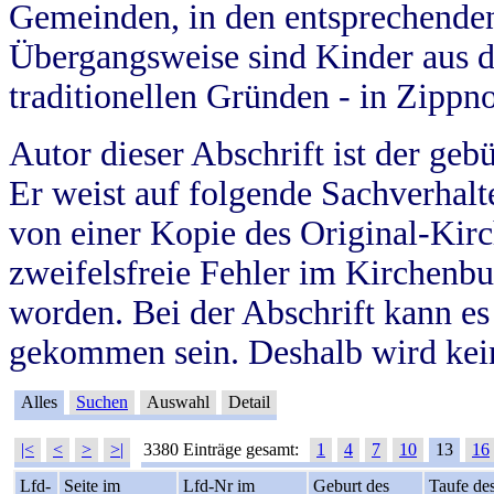
Gemeinden, in den entsprechende
Übergangsweise sind Kinder aus 
traditionellen Gründen - in Zippn
Autor dieser Abschrift ist der geb
Er weist auf folgende Sachverhalte
von einer Kopie des Original-Kirc
zweifelsfreie Fehler im Kirchenbuc
worden. Bei der Abschrift kann e
gekommen sein. Deshalb wird kein
Alles
Suchen
Auswahl
Detail
|<
<
>
>|
3380 Einträge gesamt:
1
4
7
10
13
16
Lfd-
Seite im
Lfd-Nr im
Geburt des
Taufe de