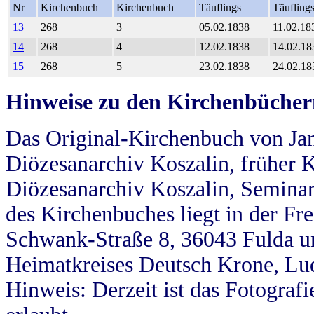
Nr
Kirchenbuch
Kirchenbuch
Täuflings
Täufling
13
268
3
05.02.1838
11.02.18
14
268
4
12.02.1838
14.02.18
15
268
5
23.02.1838
24.02.18
Hinweise zu den Kirchenbücher
Das Original-Kirchenbuch von Jan
Diözesanarchiv Koszalin, früher Kö
Diözesanarchiv Koszalin, Seminar
des Kirchenbuches liegt in der Fr
Schwank-Straße 8, 36043 Fulda u
Heimatkreises Deutsch Krone, Lu
Hinweis: Derzeit ist das Fotograf