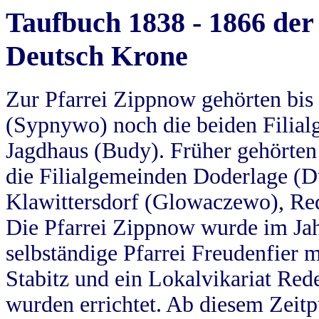
Taufbuch 1838 - 1866 der
Deutsch Krone
Zur Pfarrei Zippnow gehörten bi
(Sypnywo) noch die beiden Filial
Jagdhaus (Budy). Früher gehörten 
die Filialgemeinden Doderlage (D
Klawittersdorf (Glowaczewo), Red
Die Pfarrei Zippnow wurde im Jah
selbständige Pfarrei Freudenfier m
Stabitz und ein Lokalvikariat Red
wurden errichtet. Ab diesem Zeitp