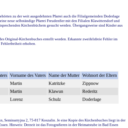
ehörten zu der weit ausgedehnten Pfarrei auch die Filialgemeinden Doderlage
ine neue selbständige Pfarrei Freudenfier mit den Filialen Klawittersdorf und
 entsprechenden Kirchenbüchern gesucht werden. Übergangsweise sind Kinder aus
des Original-Kirchenbuches erstellt worden. Erkannte zweifelsfreie Fehler im
Fehlerfreiheit erhoben.
ters
Vorname des Vaters
Name der Mutter
Wohnort der Eltern
Martin
Katritzke
Zippnow
Martin
Klawun
Rederitz
Lorenz
Schulz
Doderlage
in, Seminarryjna 2, 75-817 Koszalin. Je eine Kopie des Kirchenbuches liegt in der
en. Hinweis: Derzeit ist das Fotografieren in der Heimatstube in Bad Essen