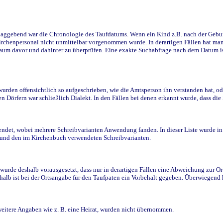
ggebend war die Chronologie des Taufdatums. Wenn ein Kind z.B. nach der Geburt 
rchenpersonal nicht unmittelbar vorgenommen wurde. In derartigen Fällen hat man d
raum davor und dahinter zu überprüfen. Eine exakte Suchabfrage nach dem Datum i
den offensichtlich so aufgeschrieben, wie die Amtsperson ihn verstanden hat, ode
n Dörfern war schließlich Dialekt. In den Fällen bei denen erkannt wurde, dass di
t, wobei mehrere Schreibvarianten Anwendung fanden. In dieser Liste wurde in de
n und den im Kirchenbuch verwendeten Schreibvarianten.
wurde deshalb vorausgesetzt, dass nur in derartigen Fällen eine Abweichung zur O
eshalb ist bei der Ortsangabe für den Taufpaten ein Vorbehalt gegeben. Überwiegen
weitere Angaben wie z. B. eine Heirat, wurden nicht übernommen.