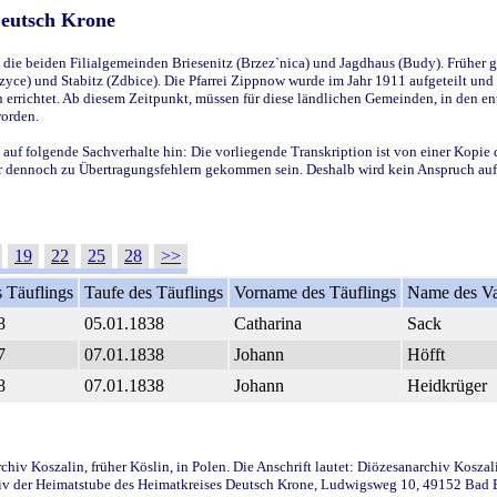
Deutsch Krone
ie beiden Filialgemeinden Briesenitz (Brzez`nica) und Jagdhaus (Budy). Früher g
yce) und Stabitz (Zdbice). Die Pfarrei Zippnow wurde im Jahr 1911 aufgeteilt und e
en errichtet. Ab diesem Zeitpunkt, müssen für diese ländlichen Gemeinden, in den
worden.
 auf folgende Sachverhalte hin: Die vorliegende Transkription ist von einer Kopie 
aber dennoch zu Übertragungsfehlern gekommen sein. Deshalb wird kein Anspruch auf 
19
22
25
28
>>
 Täuflings
Taufe des Täuflings
Vorname des Täuflings
Name des Va
8
05.01.1838
Catharina
Sack
7
07.01.1838
Johann
Höfft
8
07.01.1838
Johann
Heidkrüger
iv Koszalin, früher Köslin, in Polen. Die Anschrift lautet: Diözesanarchiv Koszal
v der Heimatstube des Heimatkreises Deutsch Krone, Ludwigsweg 10, 49152 Bad Ess