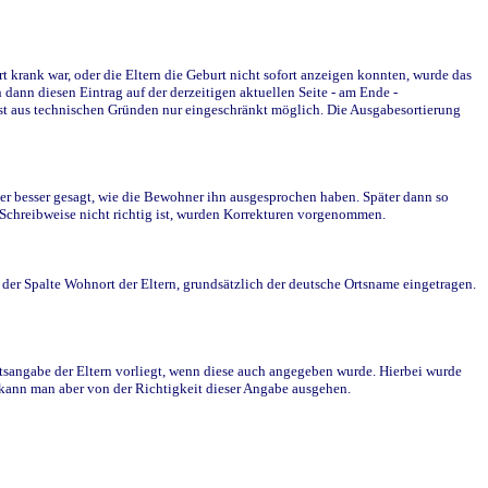
krank war, oder die Eltern die Geburt nicht sofort anzeigen konnten, wurde das
ann diesen Eintrag auf der derzeitigen aktuellen Seite - am Ende -
st aus technischen Gründen nur eingeschränkt möglich. Die Ausgabesortierung
r besser gesagt, wie die Bewohner ihn ausgesprochen haben. Später dann so
e Schreibweise nicht richtig ist, wurden Korrekturen vorgenommen.
r Spalte Wohnort der Eltern, grundsätzlich der deutsche Ortsname eingetragen.
rtsangabe der Eltern vorliegt, wenn diese auch angegeben wurde. Hierbei wurde
d kann man aber von der Richtigkeit dieser Angabe ausgehen.