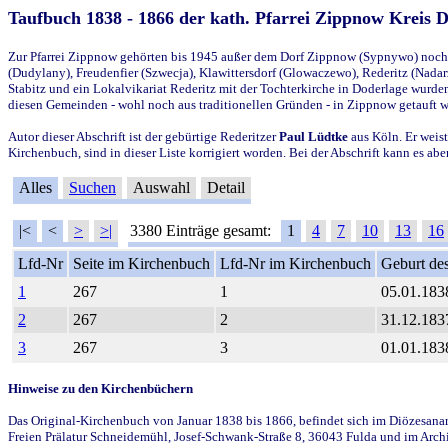
Taufbuch 1838 - 1866 der kath. Pfarrei Zippnow Kreis 
Zur Pfarrei Zippnow gehörten bis 1945 außer dem Dorf Zippnow (Sypnywo) noch d
(Dudylany), Freudenfier (Szwecja), Klawittersdorf (Glowaczewo), Rederitz (Nadarz
Stabitz und ein Lokalvikariat Rederitz mit der Tochterkirche in Doderlage wurd
diesen Gemeinden - wohl noch aus traditionellen Gründen - in Zippnow getauft 
Autor dieser Abschrift ist der gebürtige Rederitzer
Paul Lüdtke
aus Köln. Er weist
Kirchenbuch, sind in dieser Liste korrigiert worden. Bei der Abschrift kann es 
Alles
Suchen
Auswahl
Detail
|<
<
>
>|
3380 Einträge gesamt:
1
4
7
10
13
16
Lfd-Nr
Seite im Kirchenbuch
Lfd-Nr im Kirchenbuch
Geburt des
1
267
1
05.01.183
2
267
2
31.12.183
3
267
3
01.01.183
Hinweise zu den Kirchenbüchern
Das Original-Kirchenbuch von Januar 1838 bis 1866, befindet sich im Diözesanarch
Freien Prälatur Schneidemühl, Josef-Schwank-Straße 8, 36043 Fulda und im Archi