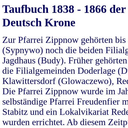
Taufbuch 1838 - 1866 der
Deutsch Krone
Zur Pfarrei Zippnow gehörten bi
(Sypnywo) noch die beiden Filial
Jagdhaus (Budy). Früher gehörten 
die Filialgemeinden Doderlage (D
Klawittersdorf (Glowaczewo), Red
Die Pfarrei Zippnow wurde im Jah
selbständige Pfarrei Freudenfier m
Stabitz und ein Lokalvikariat Red
wurden errichtet. Ab diesem Zeitp