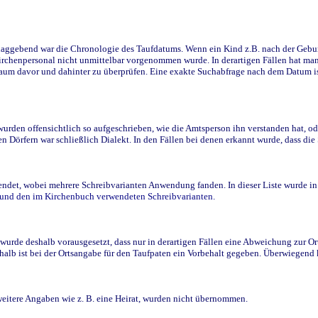
ggebend war die Chronologie des Taufdatums. Wenn ein Kind z.B. nach der Geburt 
rchenpersonal nicht unmittelbar vorgenommen wurde. In derartigen Fällen hat man d
raum davor und dahinter zu überprüfen. Eine exakte Suchabfrage nach dem Datum i
den offensichtlich so aufgeschrieben, wie die Amtsperson ihn verstanden hat, ode
n Dörfern war schließlich Dialekt. In den Fällen bei denen erkannt wurde, dass di
t, wobei mehrere Schreibvarianten Anwendung fanden. In dieser Liste wurde in de
n und den im Kirchenbuch verwendeten Schreibvarianten.
wurde deshalb vorausgesetzt, dass nur in derartigen Fällen eine Abweichung zur O
eshalb ist bei der Ortsangabe für den Taufpaten ein Vorbehalt gegeben. Überwiegen
weitere Angaben wie z. B. eine Heirat, wurden nicht übernommen.