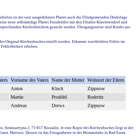
ehörten zu der weit ausgedehnten Pfarrei auch die Filialgemeinden Doderlage
ine neue selbständige Pfarrei Freudenfier mit den Filialen Klawittersdorf und
 entsprechenden Kirchenbüchern gesucht werden. Übergangsweise sind Kinder aus
des Original-Kirchenbuches erstellt worden. Erkannte zweifelsfreie Fehler im
Fehlerfreiheit erhoben.
ters
Vorname des Vaters
Name der Mutter
Wohnort der Eltern
Anton
Kluck
Zippnow
Martin
Prodöhl
Rederitz
Andreas
Drews
Zippnow
in, Seminarryjna 2, 75-817 Koszalin. Je eine Kopie des Kirchenbuches liegt in der
en. Hinweis: Derzeit ist das Fotografieren in der Heimatstube in Bad Essen