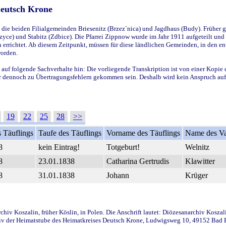
Deutsch Krone
ie beiden Filialgemeinden Briesenitz (Brzez`nica) und Jagdhaus (Budy). Früher g
yce) und Stabitz (Zdbice). Die Pfarrei Zippnow wurde im Jahr 1911 aufgeteilt und e
en errichtet. Ab diesem Zeitpunkt, müssen für diese ländlichen Gemeinden, in den
worden.
 auf folgende Sachverhalte hin: Die vorliegende Transkription ist von einer Kopie 
aber dennoch zu Übertragungsfehlern gekommen sein. Deshalb wird kein Anspruch auf 
19
22
25
28
>>
 Täuflings
Taufe des Täuflings
Vorname des Täuflings
Name des Va
8
kein Eintrag!
Totgeburt!
Welnitz
8
23.01.1838
Catharina Gertrudis
Klawitter
8
31.01.1838
Johann
Krüger
iv Koszalin, früher Köslin, in Polen. Die Anschrift lautet: Diözesanarchiv Koszal
v der Heimatstube des Heimatkreises Deutsch Krone, Ludwigsweg 10, 49152 Bad Ess