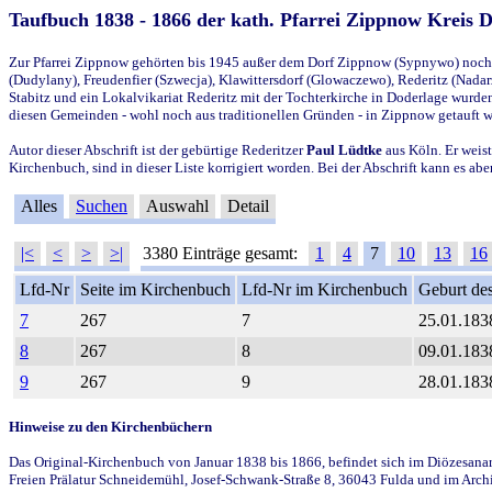
Taufbuch 1838 - 1866 der kath. Pfarrei Zippnow Kreis 
Zur Pfarrei Zippnow gehörten bis 1945 außer dem Dorf Zippnow (Sypnywo) noch d
(Dudylany), Freudenfier (Szwecja), Klawittersdorf (Glowaczewo), Rederitz (Nadarz
Stabitz und ein Lokalvikariat Rederitz mit der Tochterkirche in Doderlage wurd
diesen Gemeinden - wohl noch aus traditionellen Gründen - in Zippnow getauft 
Autor dieser Abschrift ist der gebürtige Rederitzer
Paul Lüdtke
aus Köln. Er weist
Kirchenbuch, sind in dieser Liste korrigiert worden. Bei der Abschrift kann es 
Alles
Suchen
Auswahl
Detail
|<
<
>
>|
3380 Einträge gesamt:
1
4
7
10
13
16
Lfd-Nr
Seite im Kirchenbuch
Lfd-Nr im Kirchenbuch
Geburt des
7
267
7
25.01.183
8
267
8
09.01.183
9
267
9
28.01.183
Hinweise zu den Kirchenbüchern
Das Original-Kirchenbuch von Januar 1838 bis 1866, befindet sich im Diözesanarch
Freien Prälatur Schneidemühl, Josef-Schwank-Straße 8, 36043 Fulda und im Archi