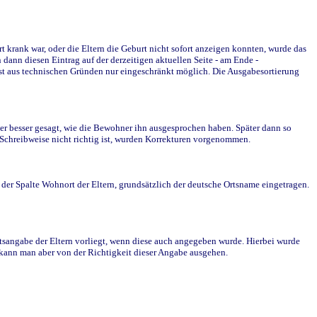
krank war, oder die Eltern die Geburt nicht sofort anzeigen konnten, wurde das
ann diesen Eintrag auf der derzeitigen aktuellen Seite - am Ende -
st aus technischen Gründen nur eingeschränkt möglich. Die Ausgabesortierung
r besser gesagt, wie die Bewohner ihn ausgesprochen haben. Später dann so
e Schreibweise nicht richtig ist, wurden Korrekturen vorgenommen.
r Spalte Wohnort der Eltern, grundsätzlich der deutsche Ortsname eingetragen.
rtsangabe der Eltern vorliegt, wenn diese auch angegeben wurde. Hierbei wurde
d kann man aber von der Richtigkeit dieser Angabe ausgehen.