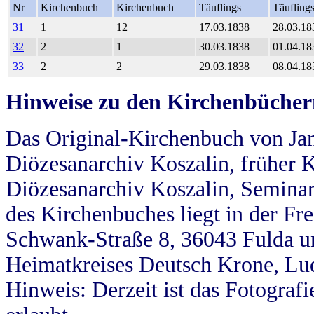
Nr
Kirchenbuch
Kirchenbuch
Täuflings
Täufling
31
1
12
17.03.1838
28.03.18
32
2
1
30.03.1838
01.04.18
33
2
2
29.03.1838
08.04.18
Hinweise zu den Kirchenbücher
Das Original-Kirchenbuch von Jan
Diözesanarchiv Koszalin, früher Kö
Diözesanarchiv Koszalin, Seminar
des Kirchenbuches liegt in der Fr
Schwank-Straße 8, 36043 Fulda u
Heimatkreises Deutsch Krone, Lu
Hinweis: Derzeit ist das Fotograf