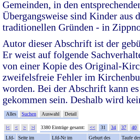
Gemeinden, in den entsprechende
Übergangsweise sind Kinder aus 
traditionellen Gründen - in Zippn
Autor dieser Abschrift ist der geb
Er weist auf folgende Sachverhalte
von einer Kopie des Original-Kirc
zweifelsfreie Fehler im Kirchenbuc
worden. Bei der Abschrift kann e
gekommen sein. Deshalb wird kein
Alles
Suchen
Auswahl
Detail
|<
<
>
>|
3380 Einträge gesamt:
<<
31
34
37
40
Lfd-
Seite im
Lfd-Nr im
Geburt des
Taufe de