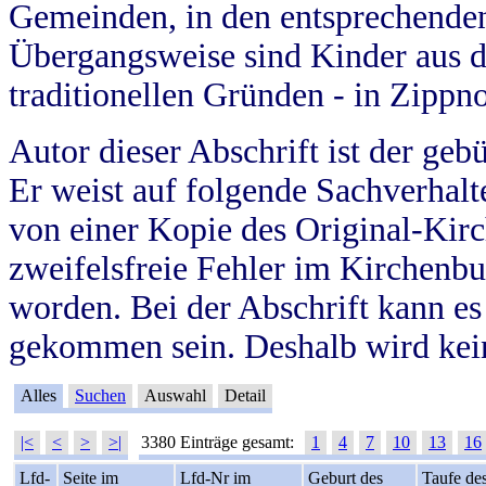
Gemeinden, in den entsprechende
Übergangsweise sind Kinder aus 
traditionellen Gründen - in Zippn
Autor dieser Abschrift ist der geb
Er weist auf folgende Sachverhalte
von einer Kopie des Original-Kirc
zweifelsfreie Fehler im Kirchenbuc
worden. Bei der Abschrift kann e
gekommen sein. Deshalb wird kein
Alles
Suchen
Auswahl
Detail
|<
<
>
>|
3380 Einträge gesamt:
1
4
7
10
13
16
Lfd-
Seite im
Lfd-Nr im
Geburt des
Taufe de