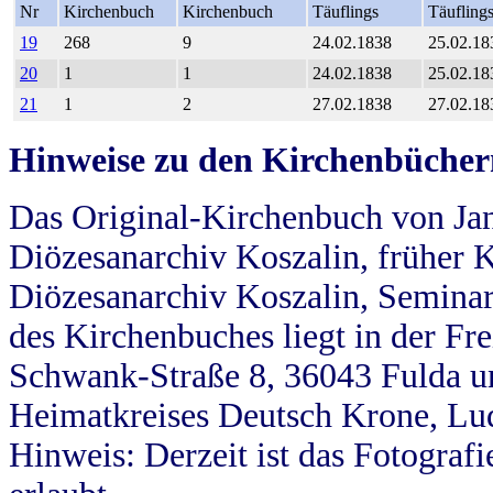
Nr
Kirchenbuch
Kirchenbuch
Täuflings
Täufling
19
268
9
24.02.1838
25.02.18
20
1
1
24.02.1838
25.02.18
21
1
2
27.02.1838
27.02.18
Hinweise zu den Kirchenbücher
Das Original-Kirchenbuch von Jan
Diözesanarchiv Koszalin, früher Kö
Diözesanarchiv Koszalin, Seminar
des Kirchenbuches liegt in der Fr
Schwank-Straße 8, 36043 Fulda u
Heimatkreises Deutsch Krone, Lu
Hinweis: Derzeit ist das Fotograf