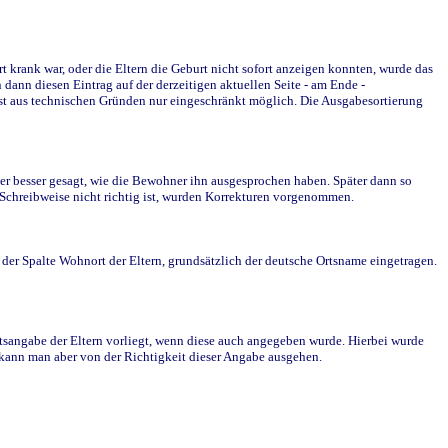
krank war, oder die Eltern die Geburt nicht sofort anzeigen konnten, wurde das
ann diesen Eintrag auf der derzeitigen aktuellen Seite - am Ende -
st aus technischen Gründen nur eingeschränkt möglich. Die Ausgabesortierung
r besser gesagt, wie die Bewohner ihn ausgesprochen haben. Später dann so
e Schreibweise nicht richtig ist, wurden Korrekturen vorgenommen.
r Spalte Wohnort der Eltern, grundsätzlich der deutsche Ortsname eingetragen.
rtsangabe der Eltern vorliegt, wenn diese auch angegeben wurde. Hierbei wurde
d kann man aber von der Richtigkeit dieser Angabe ausgehen.