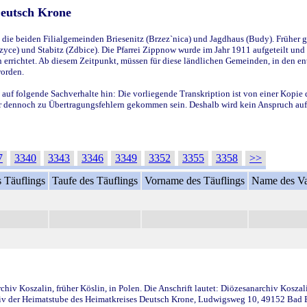
Deutsch Krone
ie beiden Filialgemeinden Briesenitz (Brzez`nica) und Jagdhaus (Budy). Früher g
yce) und Stabitz (Zdbice). Die Pfarrei Zippnow wurde im Jahr 1911 aufgeteilt und e
en errichtet. Ab diesem Zeitpunkt, müssen für diese ländlichen Gemeinden, in den
worden.
 auf folgende Sachverhalte hin: Die vorliegende Transkription ist von einer Kopie 
aber dennoch zu Übertragungsfehlern gekommen sein. Deshalb wird kein Anspruch auf 
7
3340
3343
3346
3349
3352
3355
3358
>>
 Täuflings
Taufe des Täuflings
Vorname des Täuflings
Name des Va
iv Koszalin, früher Köslin, in Polen. Die Anschrift lautet: Diözesanarchiv Koszal
v der Heimatstube des Heimatkreises Deutsch Krone, Ludwigsweg 10, 49152 Bad Ess