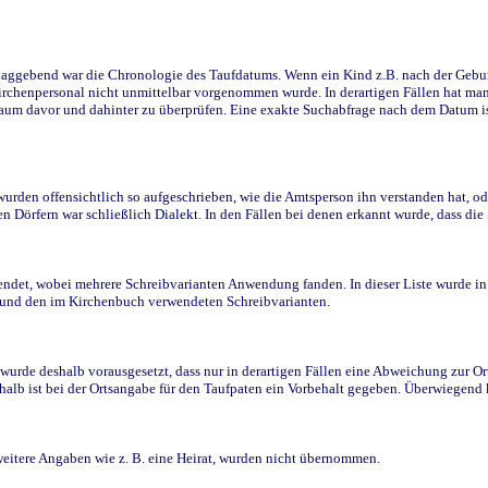
ggebend war die Chronologie des Taufdatums. Wenn ein Kind z.B. nach der Geburt 
rchenpersonal nicht unmittelbar vorgenommen wurde. In derartigen Fällen hat man d
raum davor und dahinter zu überprüfen. Eine exakte Suchabfrage nach dem Datum i
den offensichtlich so aufgeschrieben, wie die Amtsperson ihn verstanden hat, ode
n Dörfern war schließlich Dialekt. In den Fällen bei denen erkannt wurde, dass di
t, wobei mehrere Schreibvarianten Anwendung fanden. In dieser Liste wurde in de
n und den im Kirchenbuch verwendeten Schreibvarianten.
wurde deshalb vorausgesetzt, dass nur in derartigen Fällen eine Abweichung zur O
eshalb ist bei der Ortsangabe für den Taufpaten ein Vorbehalt gegeben. Überwiegen
weitere Angaben wie z. B. eine Heirat, wurden nicht übernommen.