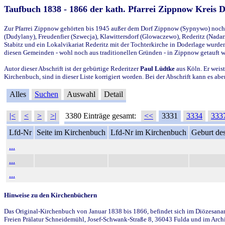
Taufbuch 1838 - 1866 der kath. Pfarrei Zippnow Kreis 
Zur Pfarrei Zippnow gehörten bis 1945 außer dem Dorf Zippnow (Sypnywo) noch d
(Dudylany), Freudenfier (Szwecja), Klawittersdorf (Glowaczewo), Rederitz (Nadarz
Stabitz und ein Lokalvikariat Rederitz mit der Tochterkirche in Doderlage wurd
diesen Gemeinden - wohl noch aus traditionellen Gründen - in Zippnow getauft 
Autor dieser Abschrift ist der gebürtige Rederitzer
Paul Lüdtke
aus Köln. Er weist
Kirchenbuch, sind in dieser Liste korrigiert worden. Bei der Abschrift kann es 
Alles
Suchen
Auswahl
Detail
|<
<
>
>|
3380 Einträge gesamt:
<<
3331
3334
333
Lfd-Nr
Seite im Kirchenbuch
Lfd-Nr im Kirchenbuch
Geburt des
...
...
...
Hinweise zu den Kirchenbüchern
Das Original-Kirchenbuch von Januar 1838 bis 1866, befindet sich im Diözesanarch
Freien Prälatur Schneidemühl, Josef-Schwank-Straße 8, 36043 Fulda und im Archi