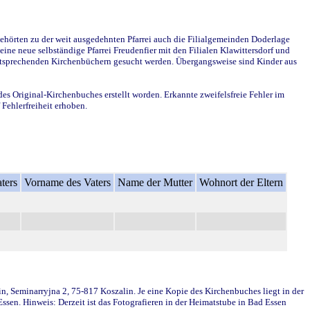
ehörten zu der weit ausgedehnten Pfarrei auch die Filialgemeinden Doderlage
ine neue selbständige Pfarrei Freudenfier mit den Filialen Klawittersdorf und
 entsprechenden Kirchenbüchern gesucht werden. Übergangsweise sind Kinder aus
des Original-Kirchenbuches erstellt worden. Erkannte zweifelsfreie Fehler im
Fehlerfreiheit erhoben.
ters
Vorname des Vaters
Name der Mutter
Wohnort der Eltern
in, Seminarryjna 2, 75-817 Koszalin. Je eine Kopie des Kirchenbuches liegt in der
en. Hinweis: Derzeit ist das Fotografieren in der Heimatstube in Bad Essen