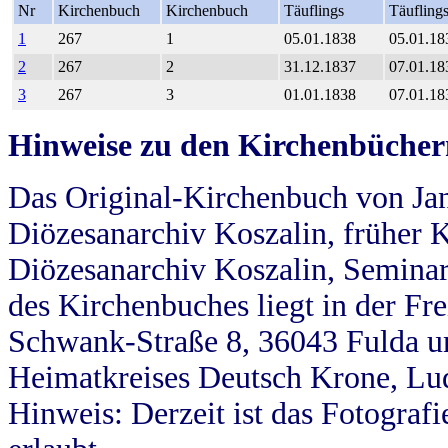
Nr
Kirchenbuch
Kirchenbuch
Täuflings
Täufling
1
267
1
05.01.1838
05.01.18
2
267
2
31.12.1837
07.01.18
3
267
3
01.01.1838
07.01.18
Hinweise zu den Kirchenbücher
Das Original-Kirchenbuch von Jan
Diözesanarchiv Koszalin, früher Kö
Diözesanarchiv Koszalin, Seminar
des Kirchenbuches liegt in der Fr
Schwank-Straße 8, 36043 Fulda u
Heimatkreises Deutsch Krone, Lu
Hinweis: Derzeit ist das Fotograf