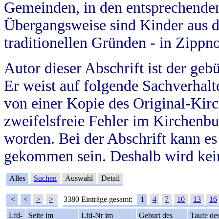
Gemeinden, in den entsprechende
Übergangsweise sind Kinder aus 
traditionellen Gründen - in Zippn
Autor dieser Abschrift ist der geb
Er weist auf folgende Sachverhalte
von einer Kopie des Original-Kirc
zweifelsfreie Fehler im Kirchenbuc
worden. Bei der Abschrift kann e
gekommen sein. Deshalb wird kein
Alles
Suchen
Auswahl
Detail
|<
<
>
>|
3380 Einträge gesamt:
1
4
7
10
13
16
Lfd-
Seite im
Lfd-Nr im
Geburt des
Taufe de