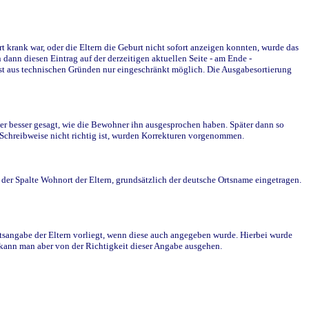
krank war, oder die Eltern die Geburt nicht sofort anzeigen konnten, wurde das
ann diesen Eintrag auf der derzeitigen aktuellen Seite - am Ende -
st aus technischen Gründen nur eingeschränkt möglich. Die Ausgabesortierung
r besser gesagt, wie die Bewohner ihn ausgesprochen haben. Später dann so
e Schreibweise nicht richtig ist, wurden Korrekturen vorgenommen.
r Spalte Wohnort der Eltern, grundsätzlich der deutsche Ortsname eingetragen.
rtsangabe der Eltern vorliegt, wenn diese auch angegeben wurde. Hierbei wurde
d kann man aber von der Richtigkeit dieser Angabe ausgehen.