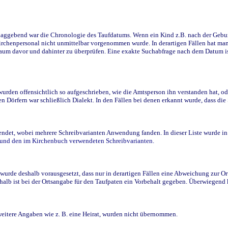
ggebend war die Chronologie des Taufdatums. Wenn ein Kind z.B. nach der Geburt 
rchenpersonal nicht unmittelbar vorgenommen wurde. In derartigen Fällen hat man d
raum davor und dahinter zu überprüfen. Eine exakte Suchabfrage nach dem Datum i
den offensichtlich so aufgeschrieben, wie die Amtsperson ihn verstanden hat, ode
n Dörfern war schließlich Dialekt. In den Fällen bei denen erkannt wurde, dass di
t, wobei mehrere Schreibvarianten Anwendung fanden. In dieser Liste wurde in de
n und den im Kirchenbuch verwendeten Schreibvarianten.
wurde deshalb vorausgesetzt, dass nur in derartigen Fällen eine Abweichung zur O
eshalb ist bei der Ortsangabe für den Taufpaten ein Vorbehalt gegeben. Überwiegen
weitere Angaben wie z. B. eine Heirat, wurden nicht übernommen.