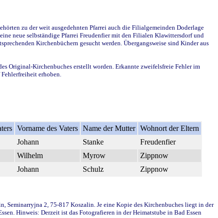
ehörten zu der weit ausgedehnten Pfarrei auch die Filialgemeinden Doderlage
ine neue selbständige Pfarrei Freudenfier mit den Filialen Klawittersdorf und
 entsprechenden Kirchenbüchern gesucht werden. Übergangsweise sind Kinder aus
des Original-Kirchenbuches erstellt worden. Erkannte zweifelsfreie Fehler im
Fehlerfreiheit erhoben.
ters
Vorname des Vaters
Name der Mutter
Wohnort der Eltern
Johann
Stanke
Freudenfier
Wilhelm
Myrow
Zippnow
Johann
Schulz
Zippnow
in, Seminarryjna 2, 75-817 Koszalin. Je eine Kopie des Kirchenbuches liegt in der
en. Hinweis: Derzeit ist das Fotografieren in der Heimatstube in Bad Essen