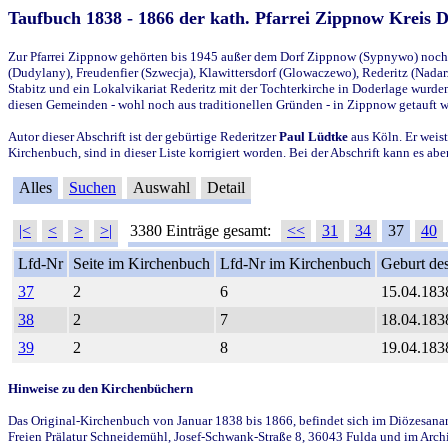
Taufbuch 1838 - 1866 der kath. Pfarrei Zippnow Kreis 
Zur Pfarrei Zippnow gehörten bis 1945 außer dem Dorf Zippnow (Sypnywo) noch d
(Dudylany), Freudenfier (Szwecja), Klawittersdorf (Glowaczewo), Rederitz (Nadarz
Stabitz und ein Lokalvikariat Rederitz mit der Tochterkirche in Doderlage wurd
diesen Gemeinden - wohl noch aus traditionellen Gründen - in Zippnow getauft 
Autor dieser Abschrift ist der gebürtige Rederitzer
Paul Lüdtke
aus Köln. Er weist
Kirchenbuch, sind in dieser Liste korrigiert worden. Bei der Abschrift kann es 
Alles
Suchen
Auswahl
Detail
|<
<
>
>|
3380 Einträge gesamt:
<<
31
34
37
40
Lfd-Nr
Seite im Kirchenbuch
Lfd-Nr im Kirchenbuch
Geburt des
37
2
6
15.04.183
38
2
7
18.04.183
39
2
8
19.04.183
Hinweise zu den Kirchenbüchern
Das Original-Kirchenbuch von Januar 1838 bis 1866, befindet sich im Diözesanarch
Freien Prälatur Schneidemühl, Josef-Schwank-Straße 8, 36043 Fulda und im Archi