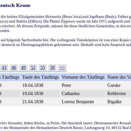
Deutsch Krone
ie beiden Filialgemeinden Briesenitz (Brzez`nica) und Jagdhaus (Budy). Früher g
yce) und Stabitz (Zdbice). Die Pfarrei Zippnow wurde im Jahr 1911 aufgeteilt und e
en errichtet. Ab diesem Zeitpunkt, müssen für diese ländlichen Gemeinden, in den
worden.
 auf folgende Sachverhalte hin: Die vorliegende Transkription ist von einer Kopie 
aber dennoch zu Übertragungsfehlern gekommen sein. Deshalb wird kein Anspruch auf 
43
46
49
52
55
58
>>
 Täuflings
Taufe des Täuflings
Vorname des Täuflings
Name des Va
8
18.04.1838
Peter
Garske
8
19.04.1838
Catharina
Rehbronn
8
21.04.1838
Lorenz Benjamin
Bigalke
iv Koszalin, früher Köslin, in Polen. Die Anschrift lautet: Diözesanarchiv Koszal
v der Heimatstube des Heimatkreises Deutsch Krone, Ludwigsweg 10, 49152 Bad Ess