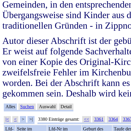
Gemeinden, in den entsprechende
Übergangsweise sind Kinder aus 
traditionellen Gründen - in Zippn
Autor dieser Abschrift ist der geb
Er weist auf folgende Sachverhalte
von einer Kopie des Original-Kirc
zweifelsfreie Fehler im Kirchenbuc
worden. Bei der Abschrift kann e
gekommen sein. Deshalb wird kein
Alles
Suchen
Auswahl
Detail
|<
<
>
>|
3380 Einträge gesamt:
<<
3361
3364
336
Lfd-
Seite im
Lfd-Nr im
Geburt des
Taufe de