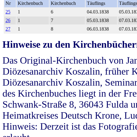
Nr
Kirchenbuch
Kirchenbuch
Täuflings
Täufling
25
1
6
04.03.1838
05.03.18
26
1
7
05.03.1838
07.03.18
27
1
8
06.03.1838
07.03.18
Hinweise zu den Kirchenbücher
Das Original-Kirchenbuch von Jan
Diözesanarchiv Koszalin, früher Kö
Diözesanarchiv Koszalin, Seminar
des Kirchenbuches liegt in der Fr
Schwank-Straße 8, 36043 Fulda u
Heimatkreises Deutsch Krone, Lu
Hinweis: Derzeit ist das Fotograf