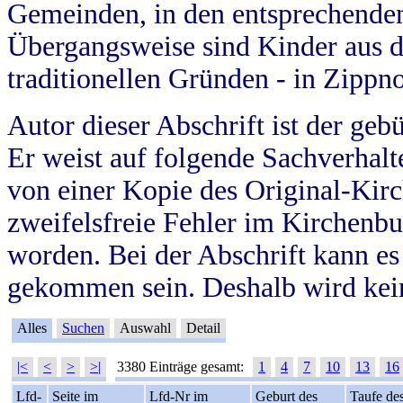
Gemeinden, in den entsprechende
Übergangsweise sind Kinder aus 
traditionellen Gründen - in Zippn
Autor dieser Abschrift ist der geb
Er weist auf folgende Sachverhalte
von einer Kopie des Original-Kirc
zweifelsfreie Fehler im Kirchenbuc
worden. Bei der Abschrift kann e
gekommen sein. Deshalb wird kein
Alles
Suchen
Auswahl
Detail
|<
<
>
>|
3380 Einträge gesamt:
1
4
7
10
13
16
Lfd-
Seite im
Lfd-Nr im
Geburt des
Taufe de