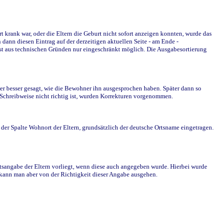
krank war, oder die Eltern die Geburt nicht sofort anzeigen konnten, wurde das
ann diesen Eintrag auf der derzeitigen aktuellen Seite - am Ende -
st aus technischen Gründen nur eingeschränkt möglich. Die Ausgabesortierung
r besser gesagt, wie die Bewohner ihn ausgesprochen haben. Später dann so
e Schreibweise nicht richtig ist, wurden Korrekturen vorgenommen.
r Spalte Wohnort der Eltern, grundsätzlich der deutsche Ortsname eingetragen.
rtsangabe der Eltern vorliegt, wenn diese auch angegeben wurde. Hierbei wurde
d kann man aber von der Richtigkeit dieser Angabe ausgehen.