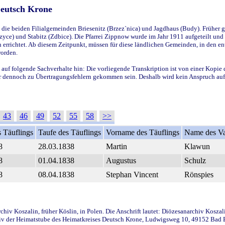
Deutsch Krone
ie beiden Filialgemeinden Briesenitz (Brzez`nica) und Jagdhaus (Budy). Früher g
yce) und Stabitz (Zdbice). Die Pfarrei Zippnow wurde im Jahr 1911 aufgeteilt und e
en errichtet. Ab diesem Zeitpunkt, müssen für diese ländlichen Gemeinden, in den
worden.
 auf folgende Sachverhalte hin: Die vorliegende Transkription ist von einer Kopie 
aber dennoch zu Übertragungsfehlern gekommen sein. Deshalb wird kein Anspruch auf 
43
46
49
52
55
58
>>
 Täuflings
Taufe des Täuflings
Vorname des Täuflings
Name des Va
8
28.03.1838
Martin
Klawun
8
01.04.1838
Augustus
Schulz
8
08.04.1838
Stephan Vincent
Rönspies
iv Koszalin, früher Köslin, in Polen. Die Anschrift lautet: Diözesanarchiv Koszal
v der Heimatstube des Heimatkreises Deutsch Krone, Ludwigsweg 10, 49152 Bad Ess