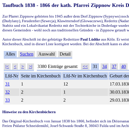
Taufbuch 1838 - 1866 der kath. Pfarrei Zippnow Kreis 
Zur Pfarrei Zippnow gehörten bis 1945 außer dem Dorf Zippnow (Sypnywo) noch d
(Dudylany), Freudenfier (Szwecja), Klawittersdorf (Glowaczewo), Rederitz (Nadarz
Stabitz und ein Lokalvikariat Rederitz mit der Tochterkirche in Doderlage wurd
diesen Gemeinden - wohl noch aus traditionellen Gründen - in Zippnow getauft 
Autor dieser Abschrift ist der gebürtige Rederitzer
Paul Lüdtke
aus Köln. Er weist
Kirchenbuch, sind in dieser Liste korrigiert worden. Bei der Abschrift kann es 
Alles
Suchen
Auswahl
Detail
|<
<
>
>|
3380 Einträge gesamt:
<<
31
34
37
40
Lfd-Nr
Seite im Kirchenbuch
Lfd-Nr im Kirchenbuch
Geburt des
31
1
12
17.03.183
32
2
1
30.03.183
33
2
2
29.03.183
Hinweise zu den Kirchenbüchern
Das Original-Kirchenbuch von Januar 1838 bis 1866, befindet sich im Diözesanarch
Freien Prälatur Schneidemühl, Josef-Schwank-Straße 8, 36043 Fulda und im Archi