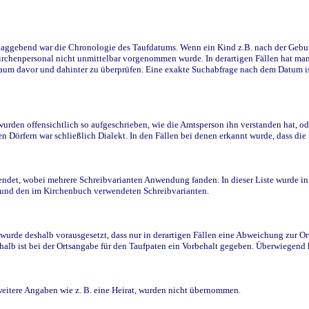
ggebend war die Chronologie des Taufdatums. Wenn ein Kind z.B. nach der Geburt 
rchenpersonal nicht unmittelbar vorgenommen wurde. In derartigen Fällen hat man d
raum davor und dahinter zu überprüfen. Eine exakte Suchabfrage nach dem Datum i
den offensichtlich so aufgeschrieben, wie die Amtsperson ihn verstanden hat, ode
n Dörfern war schließlich Dialekt. In den Fällen bei denen erkannt wurde, dass di
t, wobei mehrere Schreibvarianten Anwendung fanden. In dieser Liste wurde in de
n und den im Kirchenbuch verwendeten Schreibvarianten.
wurde deshalb vorausgesetzt, dass nur in derartigen Fällen eine Abweichung zur O
eshalb ist bei der Ortsangabe für den Taufpaten ein Vorbehalt gegeben. Überwiegen
weitere Angaben wie z. B. eine Heirat, wurden nicht übernommen.