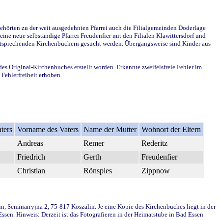
ehörten zu der weit ausgedehnten Pfarrei auch die Filialgemeinden Doderlage
ine neue selbständige Pfarrei Freudenfier mit den Filialen Klawittersdorf und
 entsprechenden Kirchenbüchern gesucht werden. Übergangsweise sind Kinder aus
des Original-Kirchenbuches erstellt worden. Erkannte zweifelsfreie Fehler im
Fehlerfreiheit erhoben.
ters
Vorname des Vaters
Name der Mutter
Wohnort der Eltern
Andreas
Remer
Rederitz
Friedrich
Gerth
Freudenfier
Christian
Rönspies
Zippnow
in, Seminarryjna 2, 75-817 Koszalin. Je eine Kopie des Kirchenbuches liegt in der
en. Hinweis: Derzeit ist das Fotografieren in der Heimatstube in Bad Essen