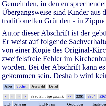
Gemeinden, in den entsprechende
Übergangsweise sind Kinder aus 
traditionellen Gründen - in Zippn
Autor dieser Abschrift ist der geb
Er weist auf folgende Sachverhalte
von einer Kopie des Original-Kirc
zweifelsfreie Fehler im Kirchenbuc
worden. Bei der Abschrift kann e
gekommen sein. Deshalb wird kein
Alles
Suchen
Auswahl
Detail
|<
<
>
>|
3380 Einträge gesamt:
<<
3361
3364
336
Lfd-
Seite im
Lfd-Nr im
Geburt des
Taufe de