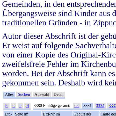
Gemeinden, in den entsprechende
Übergangsweise sind Kinder aus 
traditionellen Gründen - in Zippn
Autor dieser Abschrift ist der geb
Er weist auf folgende Sachverhalte
von einer Kopie des Original-Kirc
zweifelsfreie Fehler im Kirchenbuc
worden. Bei der Abschrift kann e
gekommen sein. Deshalb wird kein
Alles
Suchen
Auswahl
Detail
|<
<
>
>|
3380 Einträge gesamt:
<<
3331
3334
333
Lfd-
Seite im
Lfd-Nr im
Geburt des
Taufe de