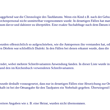
ggebend war die Chronologie des Taufdatums. Wenn ein Kind z.B. nach der Geburt 
rchenpersonal nicht unmittelbar vorgenommen wurde. In derartigen Fällen hat man d
raum davor und dahinter zu überprüfen. Eine exakte Suchabfrage nach dem Datum i
den offensichtlich so aufgeschrieben, wie die Amtsperson ihn verstanden hat, ode
n Dörfern war schließlich Dialekt. In den Fällen bei denen erkannt wurde, dass di
t, wobei mehrere Schreibvarianten Anwendung fanden. In dieser Liste wurde in de
n und den im Kirchenbuch verwendeten Schreibvarianten.
wurde deshalb vorausgesetzt, dass nur in derartigen Fällen eine Abweichung zur O
eshalb ist bei der Ortsangabe für den Taufpaten ein Vorbehalt gegeben. Überwiegen
weitere Angaben wie z. B. eine Heirat, wurden nicht übernommen.