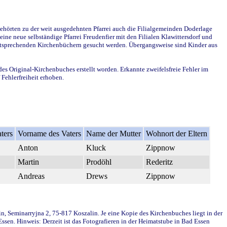
ehörten zu der weit ausgedehnten Pfarrei auch die Filialgemeinden Doderlage
ine neue selbständige Pfarrei Freudenfier mit den Filialen Klawittersdorf und
 entsprechenden Kirchenbüchern gesucht werden. Übergangsweise sind Kinder aus
des Original-Kirchenbuches erstellt worden. Erkannte zweifelsfreie Fehler im
Fehlerfreiheit erhoben.
ters
Vorname des Vaters
Name der Mutter
Wohnort der Eltern
Anton
Kluck
Zippnow
Martin
Prodöhl
Rederitz
Andreas
Drews
Zippnow
in, Seminarryjna 2, 75-817 Koszalin. Je eine Kopie des Kirchenbuches liegt in der
en. Hinweis: Derzeit ist das Fotografieren in der Heimatstube in Bad Essen