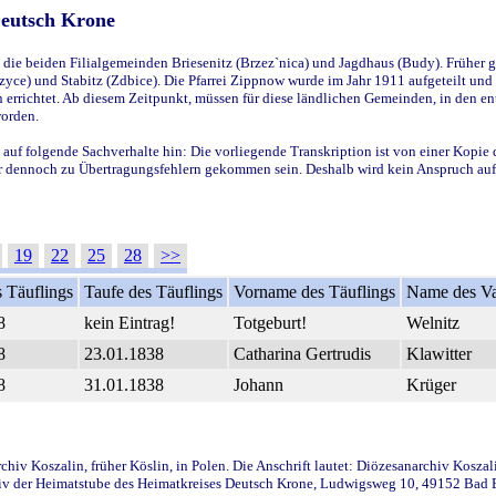
Deutsch Krone
ie beiden Filialgemeinden Briesenitz (Brzez`nica) und Jagdhaus (Budy). Früher g
yce) und Stabitz (Zdbice). Die Pfarrei Zippnow wurde im Jahr 1911 aufgeteilt und e
en errichtet. Ab diesem Zeitpunkt, müssen für diese ländlichen Gemeinden, in den
worden.
 auf folgende Sachverhalte hin: Die vorliegende Transkription ist von einer Kopie 
aber dennoch zu Übertragungsfehlern gekommen sein. Deshalb wird kein Anspruch auf 
19
22
25
28
>>
 Täuflings
Taufe des Täuflings
Vorname des Täuflings
Name des Va
8
kein Eintrag!
Totgeburt!
Welnitz
8
23.01.1838
Catharina Gertrudis
Klawitter
8
31.01.1838
Johann
Krüger
iv Koszalin, früher Köslin, in Polen. Die Anschrift lautet: Diözesanarchiv Koszal
v der Heimatstube des Heimatkreises Deutsch Krone, Ludwigsweg 10, 49152 Bad Ess