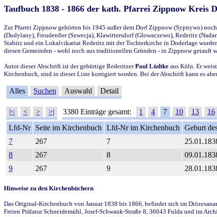
Taufbuch 1838 - 1866 der kath. Pfarrei Zippnow Kreis 
Zur Pfarrei Zippnow gehörten bis 1945 außer dem Dorf Zippnow (Sypnywo) noch d
(Dudylany), Freudenfier (Szwecja), Klawittersdorf (Glowaczewo), Rederitz (Nadarz
Stabitz und ein Lokalvikariat Rederitz mit der Tochterkirche in Doderlage wurd
diesen Gemeinden - wohl noch aus traditionellen Gründen - in Zippnow getauft 
Autor dieser Abschrift ist der gebürtige Rederitzer
Paul Lüdtke
aus Köln. Er weist
Kirchenbuch, sind in dieser Liste korrigiert worden. Bei der Abschrift kann es 
Alles
Suchen
Auswahl
Detail
|<
<
>
>|
3380 Einträge gesamt:
1
4
7
10
13
16
Lfd-Nr
Seite im Kirchenbuch
Lfd-Nr im Kirchenbuch
Geburt des
7
267
7
25.01.183
8
267
8
09.01.183
9
267
9
28.01.183
Hinweise zu den Kirchenbüchern
Das Original-Kirchenbuch von Januar 1838 bis 1866, befindet sich im Diözesanarch
Freien Prälatur Schneidemühl, Josef-Schwank-Straße 8, 36043 Fulda und im Archi