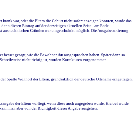
krank war, oder die Eltern die Geburt nicht sofort anzeigen konnten, wurde das
ann diesen Eintrag auf der derzeitigen aktuellen Seite - am Ende -
st aus technischen Gründen nur eingeschränkt möglich. Die Ausgabesortierung
r besser gesagt, wie die Bewohner ihn ausgesprochen haben. Später dann so
e Schreibweise nicht richtig ist, wurden Korrekturen vorgenommen.
r Spalte Wohnort der Eltern, grundsätzlich der deutsche Ortsname eingetragen.
rtsangabe der Eltern vorliegt, wenn diese auch angegeben wurde. Hierbei wurde
d kann man aber von der Richtigkeit dieser Angabe ausgehen.