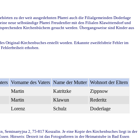
ehörten zu der weit ausgedehnten Pfarrei auch die Filialgemeinden Doderlage
ine neue selbständige Pfarrei Freudenfier mit den Filialen Klawittersdorf und
 entsprechenden Kirchenbüchern gesucht werden. Übergangsweise sind Kinder aus
des Original-Kirchenbuches erstellt worden. Erkannte zweifelsfreie Fehler im
Fehlerfreiheit erhoben.
ters
Vorname des Vaters
Name der Mutter
Wohnort der Eltern
Martin
Katritzke
Zippnow
Martin
Klawun
Rederitz
Lorenz
Schulz
Doderlage
in, Seminarryjna 2, 75-817 Koszalin. Je eine Kopie des Kirchenbuches liegt in der
en. Hinweis: Derzeit ist das Fotografieren in der Heimatstube in Bad Essen