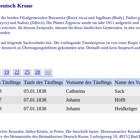
Deutsch Krone
ie beiden Filialgemeinden Briesenitz (Brzez`nica) und Jagdhaus (Budy). Früher g
yce) und Stabitz (Zdbice). Die Pfarrei Zippnow wurde im Jahr 1911 aufgeteilt und e
en errichtet. Ab diesem Zeitpunkt, müssen für diese ländlichen Gemeinden, in den
worden.
 auf folgende Sachverhalte hin: Die vorliegende Transkription ist von einer Kopie 
aber dennoch zu Übertragungsfehlern gekommen sein. Deshalb wird kein Anspruch auf 
19
22
25
28
>>
 Täuflings
Taufe des Täuflings
Vorname des Täuflings
Name des Va
8
05.01.1838
Catharina
Sack
7
07.01.1838
Johann
Höfft
8
07.01.1838
Johann
Heidkrüger
iv Koszalin, früher Köslin, in Polen. Die Anschrift lautet: Diözesanarchiv Koszal
v der Heimatstube des Heimatkreises Deutsch Krone, Ludwigsweg 10, 49152 Bad Ess