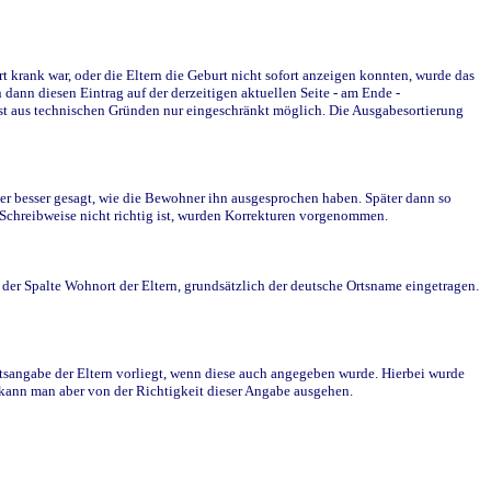
krank war, oder die Eltern die Geburt nicht sofort anzeigen konnten, wurde das
ann diesen Eintrag auf der derzeitigen aktuellen Seite - am Ende -
st aus technischen Gründen nur eingeschränkt möglich. Die Ausgabesortierung
r besser gesagt, wie die Bewohner ihn ausgesprochen haben. Später dann so
e Schreibweise nicht richtig ist, wurden Korrekturen vorgenommen.
r Spalte Wohnort der Eltern, grundsätzlich der deutsche Ortsname eingetragen.
rtsangabe der Eltern vorliegt, wenn diese auch angegeben wurde. Hierbei wurde
d kann man aber von der Richtigkeit dieser Angabe ausgehen.