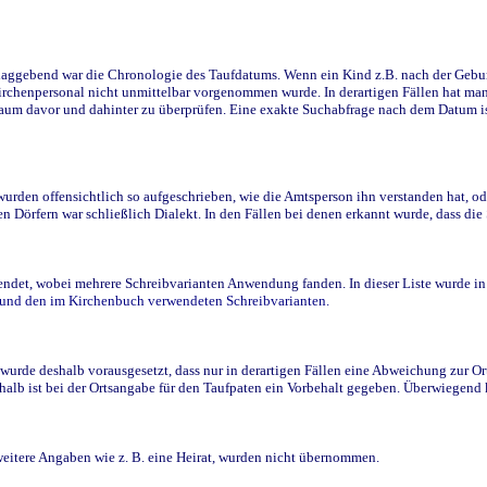
ggebend war die Chronologie des Taufdatums. Wenn ein Kind z.B. nach der Geburt 
rchenpersonal nicht unmittelbar vorgenommen wurde. In derartigen Fällen hat man d
raum davor und dahinter zu überprüfen. Eine exakte Suchabfrage nach dem Datum i
den offensichtlich so aufgeschrieben, wie die Amtsperson ihn verstanden hat, ode
n Dörfern war schließlich Dialekt. In den Fällen bei denen erkannt wurde, dass di
t, wobei mehrere Schreibvarianten Anwendung fanden. In dieser Liste wurde in de
n und den im Kirchenbuch verwendeten Schreibvarianten.
wurde deshalb vorausgesetzt, dass nur in derartigen Fällen eine Abweichung zur O
eshalb ist bei der Ortsangabe für den Taufpaten ein Vorbehalt gegeben. Überwiegen
weitere Angaben wie z. B. eine Heirat, wurden nicht übernommen.