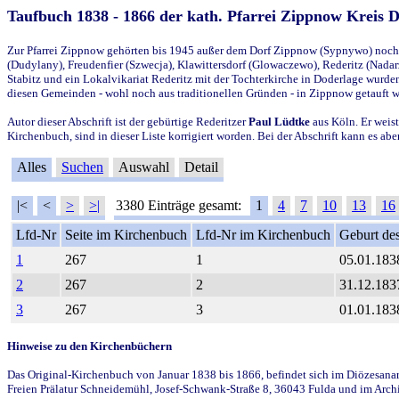
Taufbuch 1838 - 1866 der kath. Pfarrei Zippnow Kreis 
Zur Pfarrei Zippnow gehörten bis 1945 außer dem Dorf Zippnow (Sypnywo) noch d
(Dudylany), Freudenfier (Szwecja), Klawittersdorf (Glowaczewo), Rederitz (Nadarz
Stabitz und ein Lokalvikariat Rederitz mit der Tochterkirche in Doderlage wurd
diesen Gemeinden - wohl noch aus traditionellen Gründen - in Zippnow getauft 
Autor dieser Abschrift ist der gebürtige Rederitzer
Paul Lüdtke
aus Köln. Er weist
Kirchenbuch, sind in dieser Liste korrigiert worden. Bei der Abschrift kann es 
Alles
Suchen
Auswahl
Detail
|<
<
>
>|
3380 Einträge gesamt:
1
4
7
10
13
16
Lfd-Nr
Seite im Kirchenbuch
Lfd-Nr im Kirchenbuch
Geburt des
1
267
1
05.01.183
2
267
2
31.12.183
3
267
3
01.01.183
Hinweise zu den Kirchenbüchern
Das Original-Kirchenbuch von Januar 1838 bis 1866, befindet sich im Diözesanarch
Freien Prälatur Schneidemühl, Josef-Schwank-Straße 8, 36043 Fulda und im Archi