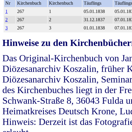
Nr
Kirchenbuch
Kirchenbuch
Täuflings
Täufling
1
267
1
05.01.1838
05.01.18
2
267
2
31.12.1837
07.01.18
3
267
3
01.01.1838
07.01.18
Hinweise zu den Kirchenbücher
Das Original-Kirchenbuch von Jan
Diözesanarchiv Koszalin, früher Kö
Diözesanarchiv Koszalin, Seminar
des Kirchenbuches liegt in der Fr
Schwank-Straße 8, 36043 Fulda u
Heimatkreises Deutsch Krone, Lu
Hinweis: Derzeit ist das Fotograf