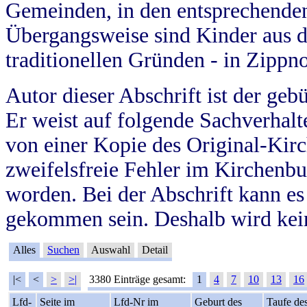
Gemeinden, in den entsprechende
Übergangsweise sind Kinder aus 
traditionellen Gründen - in Zippn
Autor dieser Abschrift ist der geb
Er weist auf folgende Sachverhalte
von einer Kopie des Original-Kirc
zweifelsfreie Fehler im Kirchenbuc
worden. Bei der Abschrift kann e
gekommen sein. Deshalb wird kein
Alles
Suchen
Auswahl
Detail
|<
<
>
>|
3380 Einträge gesamt:
1
4
7
10
13
16
Lfd-
Seite im
Lfd-Nr im
Geburt des
Taufe de