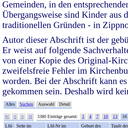
Gemeinden, in den entsprechende
Übergangsweise sind Kinder aus 
traditionellen Gründen - in Zippn
Autor dieser Abschrift ist der geb
Er weist auf folgende Sachverhalte
von einer Kopie des Original-Kirc
zweifelsfreie Fehler im Kirchenbuc
worden. Bei der Abschrift kann e
gekommen sein. Deshalb wird kein
Alles
Suchen
Auswahl
Detail
|<
<
>
>|
3380 Einträge gesamt:
1
4
7
10
13
16
Lfd-
Seite im
Lfd-Nr im
Geburt des
Taufe de