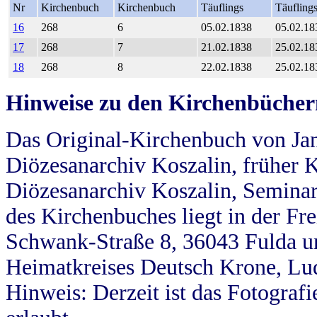
Nr
Kirchenbuch
Kirchenbuch
Täuflings
Täufling
16
268
6
05.02.1838
05.02.18
17
268
7
21.02.1838
25.02.18
18
268
8
22.02.1838
25.02.18
Hinweise zu den Kirchenbücher
Das Original-Kirchenbuch von Jan
Diözesanarchiv Koszalin, früher Kö
Diözesanarchiv Koszalin, Seminar
des Kirchenbuches liegt in der Fr
Schwank-Straße 8, 36043 Fulda u
Heimatkreises Deutsch Krone, Lu
Hinweis: Derzeit ist das Fotograf