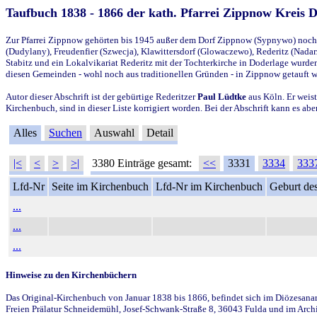
Taufbuch 1838 - 1866 der kath. Pfarrei Zippnow Kreis 
Zur Pfarrei Zippnow gehörten bis 1945 außer dem Dorf Zippnow (Sypnywo) noch d
(Dudylany), Freudenfier (Szwecja), Klawittersdorf (Glowaczewo), Rederitz (Nadarz
Stabitz und ein Lokalvikariat Rederitz mit der Tochterkirche in Doderlage wurd
diesen Gemeinden - wohl noch aus traditionellen Gründen - in Zippnow getauft 
Autor dieser Abschrift ist der gebürtige Rederitzer
Paul Lüdtke
aus Köln. Er weist
Kirchenbuch, sind in dieser Liste korrigiert worden. Bei der Abschrift kann es 
Alles
Suchen
Auswahl
Detail
|<
<
>
>|
3380 Einträge gesamt:
<<
3331
3334
333
Lfd-Nr
Seite im Kirchenbuch
Lfd-Nr im Kirchenbuch
Geburt des
...
...
...
Hinweise zu den Kirchenbüchern
Das Original-Kirchenbuch von Januar 1838 bis 1866, befindet sich im Diözesanarch
Freien Prälatur Schneidemühl, Josef-Schwank-Straße 8, 36043 Fulda und im Archi