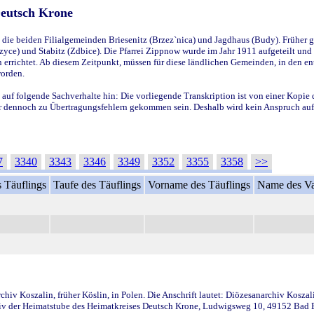
Deutsch Krone
ie beiden Filialgemeinden Briesenitz (Brzez`nica) und Jagdhaus (Budy). Früher g
yce) und Stabitz (Zdbice). Die Pfarrei Zippnow wurde im Jahr 1911 aufgeteilt und e
en errichtet. Ab diesem Zeitpunkt, müssen für diese ländlichen Gemeinden, in den
worden.
 auf folgende Sachverhalte hin: Die vorliegende Transkription ist von einer Kopie 
aber dennoch zu Übertragungsfehlern gekommen sein. Deshalb wird kein Anspruch auf 
7
3340
3343
3346
3349
3352
3355
3358
>>
 Täuflings
Taufe des Täuflings
Vorname des Täuflings
Name des Va
iv Koszalin, früher Köslin, in Polen. Die Anschrift lautet: Diözesanarchiv Koszal
v der Heimatstube des Heimatkreises Deutsch Krone, Ludwigsweg 10, 49152 Bad Ess