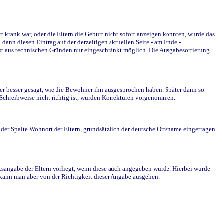
krank war, oder die Eltern die Geburt nicht sofort anzeigen konnten, wurde das
ann diesen Eintrag auf der derzeitigen aktuellen Seite - am Ende -
st aus technischen Gründen nur eingeschränkt möglich. Die Ausgabesortierung
r besser gesagt, wie die Bewohner ihn ausgesprochen haben. Später dann so
e Schreibweise nicht richtig ist, wurden Korrekturen vorgenommen.
r Spalte Wohnort der Eltern, grundsätzlich der deutsche Ortsname eingetragen.
rtsangabe der Eltern vorliegt, wenn diese auch angegeben wurde. Hierbei wurde
d kann man aber von der Richtigkeit dieser Angabe ausgehen.