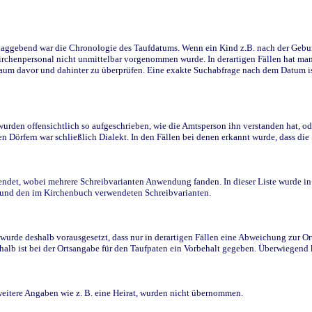
ggebend war die Chronologie des Taufdatums. Wenn ein Kind z.B. nach der Geburt 
rchenpersonal nicht unmittelbar vorgenommen wurde. In derartigen Fällen hat man d
raum davor und dahinter zu überprüfen. Eine exakte Suchabfrage nach dem Datum i
den offensichtlich so aufgeschrieben, wie die Amtsperson ihn verstanden hat, ode
n Dörfern war schließlich Dialekt. In den Fällen bei denen erkannt wurde, dass di
t, wobei mehrere Schreibvarianten Anwendung fanden. In dieser Liste wurde in de
n und den im Kirchenbuch verwendeten Schreibvarianten.
wurde deshalb vorausgesetzt, dass nur in derartigen Fällen eine Abweichung zur O
eshalb ist bei der Ortsangabe für den Taufpaten ein Vorbehalt gegeben. Überwiegen
weitere Angaben wie z. B. eine Heirat, wurden nicht übernommen.