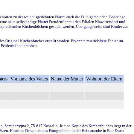
ehörten zu der weit ausgedehnten Pfarrei auch die Filialgemeinden Doderlage
ine neue selbständige Pfarrei Freudenfier mit den Filialen Klawittersdorf und
 entsprechenden Kirchenbüchern gesucht werden. Übergangsweise sind Kinder aus
des Original-Kirchenbuches erstellt worden. Erkannte zweifelsfreie Fehler im
Fehlerfreiheit erhoben.
ters
Vorname des Vaters
Name der Mutter
Wohnort der Eltern
in, Seminarryjna 2, 75-817 Koszalin. Je eine Kopie des Kirchenbuches liegt in der
en. Hinweis: Derzeit ist das Fotografieren in der Heimatstube in Bad Essen