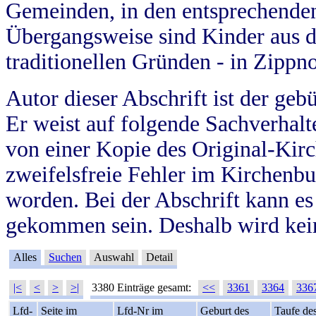
Gemeinden, in den entsprechende
Übergangsweise sind Kinder aus 
traditionellen Gründen - in Zippn
Autor dieser Abschrift ist der geb
Er weist auf folgende Sachverhalte
von einer Kopie des Original-Kirc
zweifelsfreie Fehler im Kirchenbuc
worden. Bei der Abschrift kann e
gekommen sein. Deshalb wird kein
Alles
Suchen
Auswahl
Detail
|<
<
>
>|
3380 Einträge gesamt:
<<
3361
3364
336
Lfd-
Seite im
Lfd-Nr im
Geburt des
Taufe de