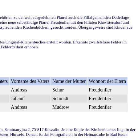
ehörten zu der weit ausgedehnten Pfarrei auch die Filialgemeinden Doderlage
ine neue selbständige Pfarrei Freudenfier mit den Filialen Klawittersdorf und
 entsprechenden Kirchenbüchern gesucht werden. Übergangsweise sind Kinder aus
des Original-Kirchenbuches erstellt worden. Erkannte zweifelsfreie Fehler im
Fehlerfreiheit erhoben.
ters
Vorname des Vaters
Name der Mutter
Wohnort der Eltern
Andreas
Schur
Freudenfier
Johann
Schmidt
Freudenfier
Andreas
Mudrow
Freudenfier
in, Seminarryjna 2, 75-817 Koszalin. Je eine Kopie des Kirchenbuches liegt in der
en. Hinweis: Derzeit ist das Fotografieren in der Heimatstube in Bad Essen