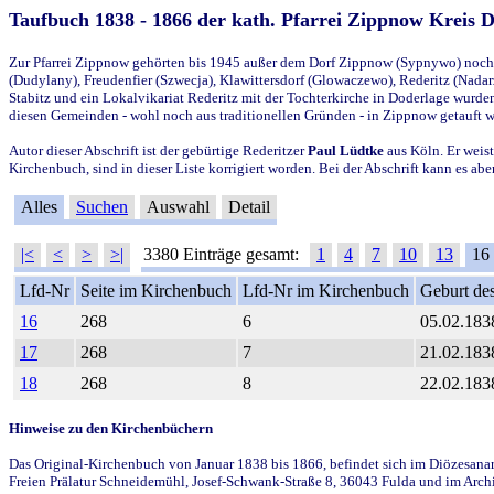
Taufbuch 1838 - 1866 der kath. Pfarrei Zippnow Kreis 
Zur Pfarrei Zippnow gehörten bis 1945 außer dem Dorf Zippnow (Sypnywo) noch d
(Dudylany), Freudenfier (Szwecja), Klawittersdorf (Glowaczewo), Rederitz (Nadarz
Stabitz und ein Lokalvikariat Rederitz mit der Tochterkirche in Doderlage wurd
diesen Gemeinden - wohl noch aus traditionellen Gründen - in Zippnow getauft 
Autor dieser Abschrift ist der gebürtige Rederitzer
Paul Lüdtke
aus Köln. Er weist
Kirchenbuch, sind in dieser Liste korrigiert worden. Bei der Abschrift kann es 
Alles
Suchen
Auswahl
Detail
|<
<
>
>|
3380 Einträge gesamt:
1
4
7
10
13
16
Lfd-Nr
Seite im Kirchenbuch
Lfd-Nr im Kirchenbuch
Geburt des
16
268
6
05.02.183
17
268
7
21.02.183
18
268
8
22.02.183
Hinweise zu den Kirchenbüchern
Das Original-Kirchenbuch von Januar 1838 bis 1866, befindet sich im Diözesanarch
Freien Prälatur Schneidemühl, Josef-Schwank-Straße 8, 36043 Fulda und im Archi