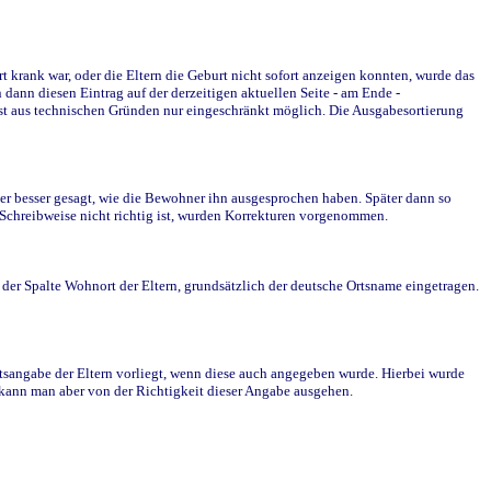
krank war, oder die Eltern die Geburt nicht sofort anzeigen konnten, wurde das
ann diesen Eintrag auf der derzeitigen aktuellen Seite - am Ende -
st aus technischen Gründen nur eingeschränkt möglich. Die Ausgabesortierung
r besser gesagt, wie die Bewohner ihn ausgesprochen haben. Später dann so
e Schreibweise nicht richtig ist, wurden Korrekturen vorgenommen.
r Spalte Wohnort der Eltern, grundsätzlich der deutsche Ortsname eingetragen.
rtsangabe der Eltern vorliegt, wenn diese auch angegeben wurde. Hierbei wurde
d kann man aber von der Richtigkeit dieser Angabe ausgehen.