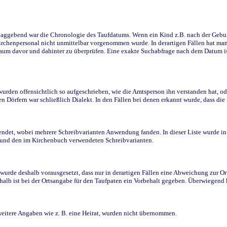
ggebend war die Chronologie des Taufdatums. Wenn ein Kind z.B. nach der Geburt 
rchenpersonal nicht unmittelbar vorgenommen wurde. In derartigen Fällen hat man d
raum davor und dahinter zu überprüfen. Eine exakte Suchabfrage nach dem Datum i
den offensichtlich so aufgeschrieben, wie die Amtsperson ihn verstanden hat, ode
n Dörfern war schließlich Dialekt. In den Fällen bei denen erkannt wurde, dass di
t, wobei mehrere Schreibvarianten Anwendung fanden. In dieser Liste wurde in de
n und den im Kirchenbuch verwendeten Schreibvarianten.
wurde deshalb vorausgesetzt, dass nur in derartigen Fällen eine Abweichung zur O
eshalb ist bei der Ortsangabe für den Taufpaten ein Vorbehalt gegeben. Überwiegen
weitere Angaben wie z. B. eine Heirat, wurden nicht übernommen.