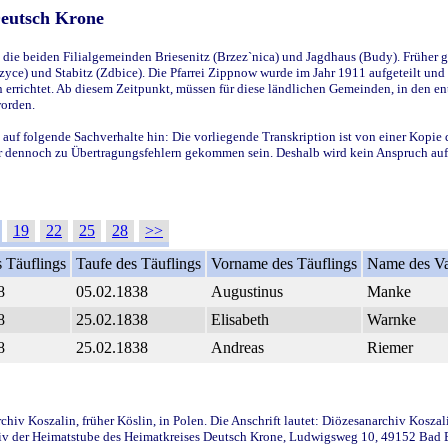
Deutsch Krone
ie beiden Filialgemeinden Briesenitz (Brzez`nica) und Jagdhaus (Budy). Früher g
yce) und Stabitz (Zdbice). Die Pfarrei Zippnow wurde im Jahr 1911 aufgeteilt und e
en errichtet. Ab diesem Zeitpunkt, müssen für diese ländlichen Gemeinden, in den
worden.
 auf folgende Sachverhalte hin: Die vorliegende Transkription ist von einer Kopie 
aber dennoch zu Übertragungsfehlern gekommen sein. Deshalb wird kein Anspruch auf 
19
22
25
28
>>
 Täuflings
Taufe des Täuflings
Vorname des Täuflings
Name des Va
8
05.02.1838
Augustinus
Manke
8
25.02.1838
Elisabeth
Warnke
8
25.02.1838
Andreas
Riemer
iv Koszalin, früher Köslin, in Polen. Die Anschrift lautet: Diözesanarchiv Koszal
v der Heimatstube des Heimatkreises Deutsch Krone, Ludwigsweg 10, 49152 Bad Ess