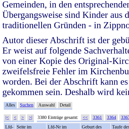
Gemeinden, in den entsprechende
Übergangsweise sind Kinder aus 
traditionellen Gründen - in Zippn
Autor dieser Abschrift ist der geb
Er weist auf folgende Sachverhalte
von einer Kopie des Original-Kirc
zweifelsfreie Fehler im Kirchenbuc
worden. Bei der Abschrift kann e
gekommen sein. Deshalb wird kein
Alles
Suchen
Auswahl
Detail
|<
<
>
>|
3380 Einträge gesamt:
<<
3361
3364
336
Lfd-
Seite im
Lfd-Nr im
Geburt des
Taufe de