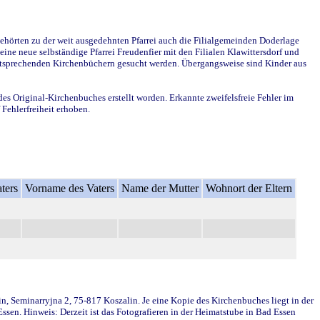
ehörten zu der weit ausgedehnten Pfarrei auch die Filialgemeinden Doderlage
ine neue selbständige Pfarrei Freudenfier mit den Filialen Klawittersdorf und
 entsprechenden Kirchenbüchern gesucht werden. Übergangsweise sind Kinder aus
des Original-Kirchenbuches erstellt worden. Erkannte zweifelsfreie Fehler im
Fehlerfreiheit erhoben.
ters
Vorname des Vaters
Name der Mutter
Wohnort der Eltern
in, Seminarryjna 2, 75-817 Koszalin. Je eine Kopie des Kirchenbuches liegt in der
en. Hinweis: Derzeit ist das Fotografieren in der Heimatstube in Bad Essen