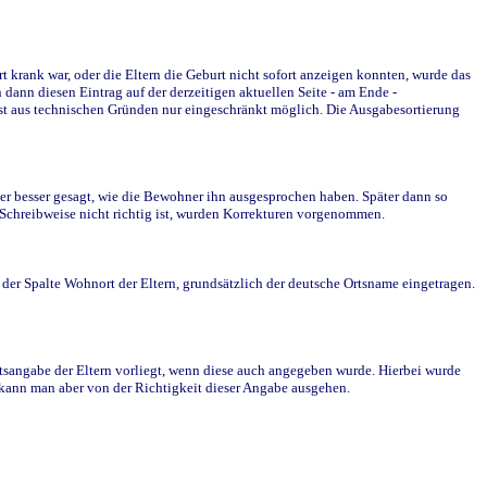
krank war, oder die Eltern die Geburt nicht sofort anzeigen konnten, wurde das
ann diesen Eintrag auf der derzeitigen aktuellen Seite - am Ende -
st aus technischen Gründen nur eingeschränkt möglich. Die Ausgabesortierung
r besser gesagt, wie die Bewohner ihn ausgesprochen haben. Später dann so
e Schreibweise nicht richtig ist, wurden Korrekturen vorgenommen.
r Spalte Wohnort der Eltern, grundsätzlich der deutsche Ortsname eingetragen.
rtsangabe der Eltern vorliegt, wenn diese auch angegeben wurde. Hierbei wurde
d kann man aber von der Richtigkeit dieser Angabe ausgehen.