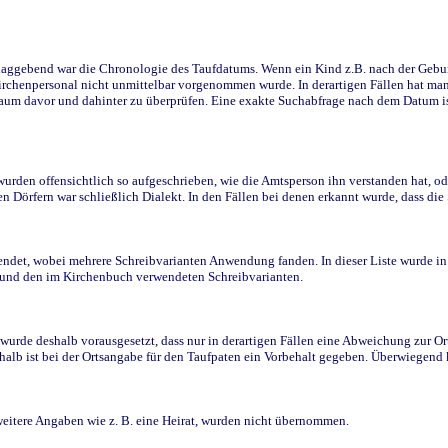
ggebend war die Chronologie des Taufdatums. Wenn ein Kind z.B. nach der Geburt 
rchenpersonal nicht unmittelbar vorgenommen wurde. In derartigen Fällen hat man d
raum davor und dahinter zu überprüfen. Eine exakte Suchabfrage nach dem Datum i
den offensichtlich so aufgeschrieben, wie die Amtsperson ihn verstanden hat, ode
n Dörfern war schließlich Dialekt. In den Fällen bei denen erkannt wurde, dass di
t, wobei mehrere Schreibvarianten Anwendung fanden. In dieser Liste wurde in de
n und den im Kirchenbuch verwendeten Schreibvarianten.
wurde deshalb vorausgesetzt, dass nur in derartigen Fällen eine Abweichung zur O
eshalb ist bei der Ortsangabe für den Taufpaten ein Vorbehalt gegeben. Überwiegen
weitere Angaben wie z. B. eine Heirat, wurden nicht übernommen.