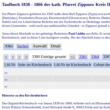
Taufbuch 1838 - 1866 der kath. Pfarrei Zippnow Kreis 
Zur Pfarrei Zippnow gehörten bis 1945 außer dem Dorf Zippnow (Sypnywo) noch d
(Dudylany), Freudenfier (Szwecja), Klawittersdorf (Glowaczewo), Rederitz (Nadarz
Stabitz und ein Lokalvikariat Rederitz mit der Tochterkirche in Doderlage wurd
diesen Gemeinden - wohl noch aus traditionellen Gründen - in Zippnow getauft 
Autor dieser Abschrift ist der gebürtige Rederitzer
Paul Lüdtke
aus Köln. Er weist
Kirchenbuch, sind in dieser Liste korrigiert worden. Bei der Abschrift kann es 
Alles
Suchen
Auswahl
Detail
|<
<
>
>|
3380 Einträge gesamt:
<<
3361
3364
336
Lfd-Nr
Seite im Kirchenbuch
Lfd-Nr im Kirchenbuch
Geburt des
...
...
...
Hinweise zu den Kirchenbüchern
Das Original-Kirchenbuch von Januar 1838 bis 1866, befindet sich im Diözesanarch
Freien Prälatur Schneidemühl, Josef-Schwank-Straße 8, 36043 Fulda und im Archi