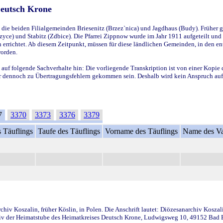
Deutsch Krone
ie beiden Filialgemeinden Briesenitz (Brzez`nica) und Jagdhaus (Budy). Früher g
yce) und Stabitz (Zdbice). Die Pfarrei Zippnow wurde im Jahr 1911 aufgeteilt und e
en errichtet. Ab diesem Zeitpunkt, müssen für diese ländlichen Gemeinden, in den
worden.
 auf folgende Sachverhalte hin: Die vorliegende Transkription ist von einer Kopie 
aber dennoch zu Übertragungsfehlern gekommen sein. Deshalb wird kein Anspruch auf 
7
3370
3373
3376
3379
 Täuflings
Taufe des Täuflings
Vorname des Täuflings
Name des Va
iv Koszalin, früher Köslin, in Polen. Die Anschrift lautet: Diözesanarchiv Koszal
v der Heimatstube des Heimatkreises Deutsch Krone, Ludwigsweg 10, 49152 Bad Ess