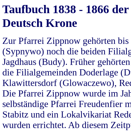
Taufbuch 1838 - 1866 der
Deutsch Krone
Zur Pfarrei Zippnow gehörten bi
(Sypnywo) noch die beiden Filial
Jagdhaus (Budy). Früher gehörten 
die Filialgemeinden Doderlage (D
Klawittersdorf (Glowaczewo), Red
Die Pfarrei Zippnow wurde im Jah
selbständige Pfarrei Freudenfier m
Stabitz und ein Lokalvikariat Red
wurden errichtet. Ab diesem Zeitp