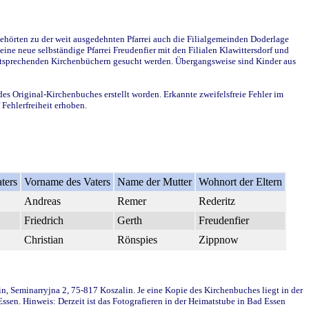
ehörten zu der weit ausgedehnten Pfarrei auch die Filialgemeinden Doderlage
ine neue selbständige Pfarrei Freudenfier mit den Filialen Klawittersdorf und
 entsprechenden Kirchenbüchern gesucht werden. Übergangsweise sind Kinder aus
des Original-Kirchenbuches erstellt worden. Erkannte zweifelsfreie Fehler im
Fehlerfreiheit erhoben.
ters
Vorname des Vaters
Name der Mutter
Wohnort der Eltern
Andreas
Remer
Rederitz
Friedrich
Gerth
Freudenfier
Christian
Rönspies
Zippnow
in, Seminarryjna 2, 75-817 Koszalin. Je eine Kopie des Kirchenbuches liegt in der
en. Hinweis: Derzeit ist das Fotografieren in der Heimatstube in Bad Essen