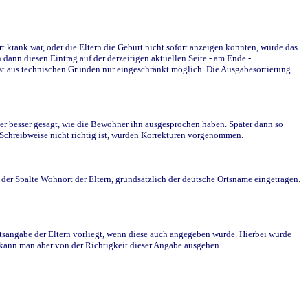
krank war, oder die Eltern die Geburt nicht sofort anzeigen konnten, wurde das
ann diesen Eintrag auf der derzeitigen aktuellen Seite - am Ende -
st aus technischen Gründen nur eingeschränkt möglich. Die Ausgabesortierung
r besser gesagt, wie die Bewohner ihn ausgesprochen haben. Später dann so
e Schreibweise nicht richtig ist, wurden Korrekturen vorgenommen.
r Spalte Wohnort der Eltern, grundsätzlich der deutsche Ortsname eingetragen.
rtsangabe der Eltern vorliegt, wenn diese auch angegeben wurde. Hierbei wurde
d kann man aber von der Richtigkeit dieser Angabe ausgehen.