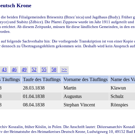
Deutsch Krone
ie beiden Filialgemeinden Briesenitz (Brzez`nica) und Jagdhaus (Budy). Früher g
yce) und Stabitz (Zdbice). Die Pfarrei Zippnow wurde im Jahr 1911 aufgeteilt und e
en errichtet. Ab diesem Zeitpunkt, müssen für diese ländlichen Gemeinden, in den
worden.
 auf folgende Sachverhalte hin: Die vorliegende Transkription ist von einer Kopie 
aber dennoch zu Übertragungsfehlern gekommen sein. Deshalb wird kein Anspruch auf 
43
46
49
52
55
58
>>
 Täuflings
Taufe des Täuflings
Vorname des Täuflings
Name des Va
8
28.03.1838
Martin
Klawun
8
01.04.1838
Augustus
Schulz
8
08.04.1838
Stephan Vincent
Rönspies
iv Koszalin, früher Köslin, in Polen. Die Anschrift lautet: Diözesanarchiv Koszal
v der Heimatstube des Heimatkreises Deutsch Krone, Ludwigsweg 10, 49152 Bad Ess