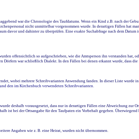
ggebend war die Chronologie des Taufdatums. Wenn ein Kind z.B. nach der Geburt 
rchenpersonal nicht unmittelbar vorgenommen wurde. In derartigen Fällen hat man d
raum davor und dahinter zu überprüfen. Eine exakte Suchabfrage nach dem Datum i
den offensichtlich so aufgeschrieben, wie die Amtsperson ihn verstanden hat, ode
n Dörfern war schließlich Dialekt. In den Fällen bei denen erkannt wurde, dass di
t, wobei mehrere Schreibvarianten Anwendung fanden. In dieser Liste wurde in de
n und den im Kirchenbuch verwendeten Schreibvarianten.
wurde deshalb vorausgesetzt, dass nur in derartigen Fällen eine Abweichung zur O
eshalb ist bei der Ortsangabe für den Taufpaten ein Vorbehalt gegeben. Überwiegen
weitere Angaben wie z. B. eine Heirat, wurden nicht übernommen.