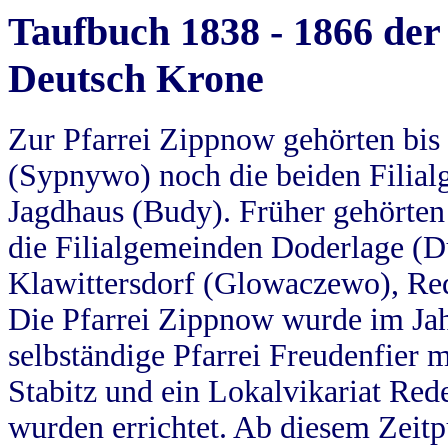
Taufbuch 1838 - 1866 der
Deutsch Krone
Zur Pfarrei Zippnow gehörten bi
(Sypnywo) noch die beiden Filial
Jagdhaus (Budy). Früher gehörten 
die Filialgemeinden Doderlage (D
Klawittersdorf (Glowaczewo), Red
Die Pfarrei Zippnow wurde im Jah
selbständige Pfarrei Freudenfier m
Stabitz und ein Lokalvikariat Red
wurden errichtet. Ab diesem Zeitp