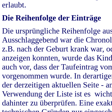
erlaubt.
Die Reihenfolge der Einträge
Die ursprüngliche Reihenfolge au
Ausschlaggebend war die Chronol
z.B. nach der Geburt krank war, od
anzeigen konnten, wurde das Kind
auch vor, dass der Taufeintrag vo
vorgenommen wurde. In derartigen
der derzeitigen aktuellen Seite -
Verwendung der Liste ist es wich
dahinter zu überprüfen. Eine exa
technischen Gründen nur eingesch