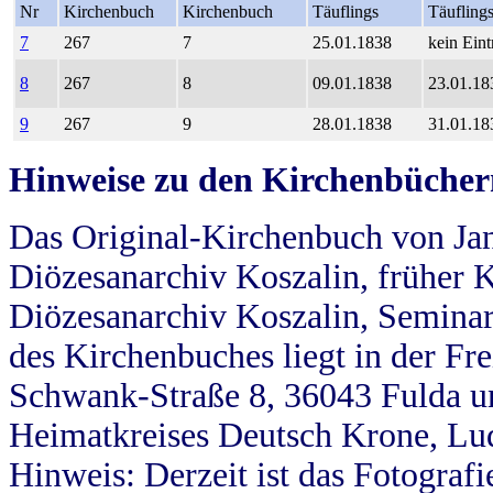
Nr
Kirchenbuch
Kirchenbuch
Täuflings
Täufling
7
267
7
25.01.1838
kein Eint
8
267
8
09.01.1838
23.01.18
9
267
9
28.01.1838
31.01.18
Hinweise zu den Kirchenbücher
Das Original-Kirchenbuch von Jan
Diözesanarchiv Koszalin, früher Kö
Diözesanarchiv Koszalin, Seminar
des Kirchenbuches liegt in der Fr
Schwank-Straße 8, 36043 Fulda u
Heimatkreises Deutsch Krone, Lu
Hinweis: Derzeit ist das Fotograf