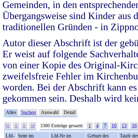
Gemeinden, in den entsprechende
Übergangsweise sind Kinder aus 
traditionellen Gründen - in Zippn
Autor dieser Abschrift ist der geb
Er weist auf folgende Sachverhalte
von einer Kopie des Original-Kirc
zweifelsfreie Fehler im Kirchenbuc
worden. Bei der Abschrift kann e
gekommen sein. Deshalb wird kein
Alles
Suchen
Auswahl
Detail
|<
<
>
>|
3380 Einträge gesamt:
1
4
7
10
13
16
Lfd-
Seite im
Lfd-Nr im
Geburt des
Taufe de