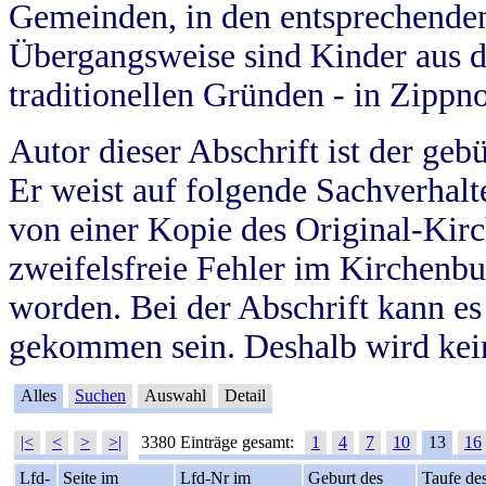
Gemeinden, in den entsprechende
Übergangsweise sind Kinder aus 
traditionellen Gründen - in Zippn
Autor dieser Abschrift ist der geb
Er weist auf folgende Sachverhalte
von einer Kopie des Original-Kirc
zweifelsfreie Fehler im Kirchenbuc
worden. Bei der Abschrift kann e
gekommen sein. Deshalb wird kein
Alles
Suchen
Auswahl
Detail
|<
<
>
>|
3380 Einträge gesamt:
1
4
7
10
13
16
Lfd-
Seite im
Lfd-Nr im
Geburt des
Taufe de