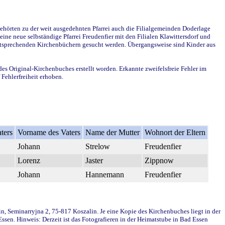
ehörten zu der weit ausgedehnten Pfarrei auch die Filialgemeinden Doderlage
ine neue selbständige Pfarrei Freudenfier mit den Filialen Klawittersdorf und
 entsprechenden Kirchenbüchern gesucht werden. Übergangsweise sind Kinder aus
des Original-Kirchenbuches erstellt worden. Erkannte zweifelsfreie Fehler im
Fehlerfreiheit erhoben.
ters
Vorname des Vaters
Name der Mutter
Wohnort der Eltern
Johann
Strelow
Freudenfier
Lorenz
Jaster
Zippnow
Johann
Hannemann
Freudenfier
in, Seminarryjna 2, 75-817 Koszalin. Je eine Kopie des Kirchenbuches liegt in der
en. Hinweis: Derzeit ist das Fotografieren in der Heimatstube in Bad Essen