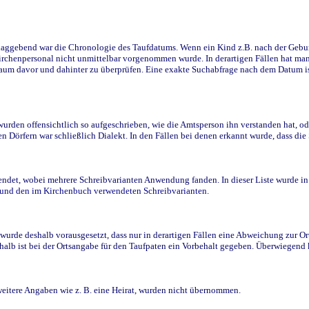
ggebend war die Chronologie des Taufdatums. Wenn ein Kind z.B. nach der Geburt 
rchenpersonal nicht unmittelbar vorgenommen wurde. In derartigen Fällen hat man d
raum davor und dahinter zu überprüfen. Eine exakte Suchabfrage nach dem Datum i
den offensichtlich so aufgeschrieben, wie die Amtsperson ihn verstanden hat, ode
n Dörfern war schließlich Dialekt. In den Fällen bei denen erkannt wurde, dass di
t, wobei mehrere Schreibvarianten Anwendung fanden. In dieser Liste wurde in de
n und den im Kirchenbuch verwendeten Schreibvarianten.
wurde deshalb vorausgesetzt, dass nur in derartigen Fällen eine Abweichung zur O
eshalb ist bei der Ortsangabe für den Taufpaten ein Vorbehalt gegeben. Überwiegen
weitere Angaben wie z. B. eine Heirat, wurden nicht übernommen.