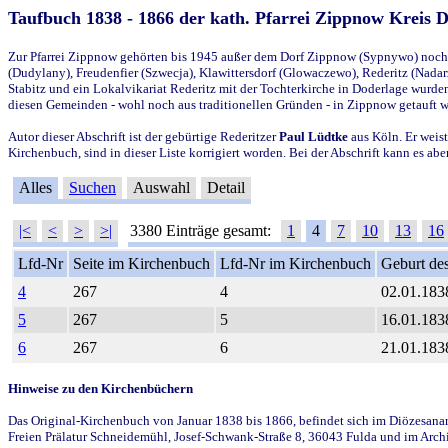
Taufbuch 1838 - 1866 der kath. Pfarrei Zippnow Kreis 
Zur Pfarrei Zippnow gehörten bis 1945 außer dem Dorf Zippnow (Sypnywo) noch d
(Dudylany), Freudenfier (Szwecja), Klawittersdorf (Glowaczewo), Rederitz (Nadarz
Stabitz und ein Lokalvikariat Rederitz mit der Tochterkirche in Doderlage wurd
diesen Gemeinden - wohl noch aus traditionellen Gründen - in Zippnow getauft 
Autor dieser Abschrift ist der gebürtige Rederitzer
Paul Lüdtke
aus Köln. Er weist
Kirchenbuch, sind in dieser Liste korrigiert worden. Bei der Abschrift kann es 
Alles
Suchen
Auswahl
Detail
|<
<
>
>|
3380 Einträge gesamt:
1
4
7
10
13
16
Lfd-Nr
Seite im Kirchenbuch
Lfd-Nr im Kirchenbuch
Geburt des
4
267
4
02.01.183
5
267
5
16.01.183
6
267
6
21.01.183
Hinweise zu den Kirchenbüchern
Das Original-Kirchenbuch von Januar 1838 bis 1866, befindet sich im Diözesanarch
Freien Prälatur Schneidemühl, Josef-Schwank-Straße 8, 36043 Fulda und im Archi