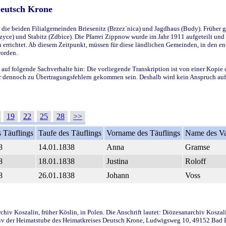
Deutsch Krone
ie beiden Filialgemeinden Briesenitz (Brzez`nica) und Jagdhaus (Budy). Früher g
yce) und Stabitz (Zdbice). Die Pfarrei Zippnow wurde im Jahr 1911 aufgeteilt und e
en errichtet. Ab diesem Zeitpunkt, müssen für diese ländlichen Gemeinden, in den
worden.
 auf folgende Sachverhalte hin: Die vorliegende Transkription ist von einer Kopie 
aber dennoch zu Übertragungsfehlern gekommen sein. Deshalb wird kein Anspruch auf 
19
22
25
28
>>
 Täuflings
Taufe des Täuflings
Vorname des Täuflings
Name des Va
8
14.01.1838
Anna
Gramse
8
18.01.1838
Justina
Roloff
8
26.01.1838
Johann
Voss
iv Koszalin, früher Köslin, in Polen. Die Anschrift lautet: Diözesanarchiv Koszal
v der Heimatstube des Heimatkreises Deutsch Krone, Ludwigsweg 10, 49152 Bad Ess