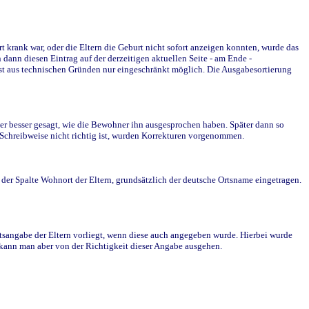
krank war, oder die Eltern die Geburt nicht sofort anzeigen konnten, wurde das
ann diesen Eintrag auf der derzeitigen aktuellen Seite - am Ende -
st aus technischen Gründen nur eingeschränkt möglich. Die Ausgabesortierung
r besser gesagt, wie die Bewohner ihn ausgesprochen haben. Später dann so
e Schreibweise nicht richtig ist, wurden Korrekturen vorgenommen.
r Spalte Wohnort der Eltern, grundsätzlich der deutsche Ortsname eingetragen.
rtsangabe der Eltern vorliegt, wenn diese auch angegeben wurde. Hierbei wurde
d kann man aber von der Richtigkeit dieser Angabe ausgehen.