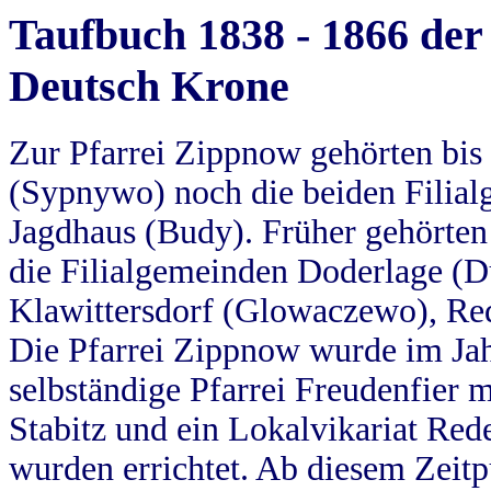
Taufbuch 1838 - 1866 der
Deutsch Krone
Zur Pfarrei Zippnow gehörten bi
(Sypnywo) noch die beiden Filial
Jagdhaus (Budy). Früher gehörten 
die Filialgemeinden Doderlage (D
Klawittersdorf (Glowaczewo), Red
Die Pfarrei Zippnow wurde im Jah
selbständige Pfarrei Freudenfier m
Stabitz und ein Lokalvikariat Red
wurden errichtet. Ab diesem Zeitp