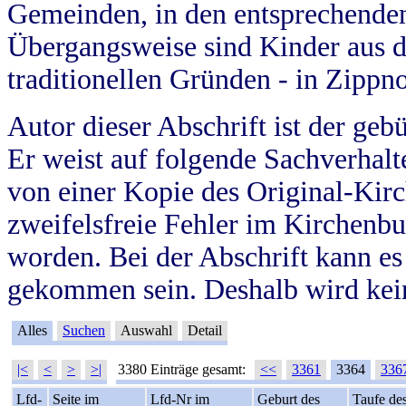
Gemeinden, in den entsprechende
Übergangsweise sind Kinder aus 
traditionellen Gründen - in Zippn
Autor dieser Abschrift ist der geb
Er weist auf folgende Sachverhalte
von einer Kopie des Original-Kirc
zweifelsfreie Fehler im Kirchenbuc
worden. Bei der Abschrift kann e
gekommen sein. Deshalb wird kein
Alles
Suchen
Auswahl
Detail
|<
<
>
>|
3380 Einträge gesamt:
<<
3361
3364
336
Lfd-
Seite im
Lfd-Nr im
Geburt des
Taufe de